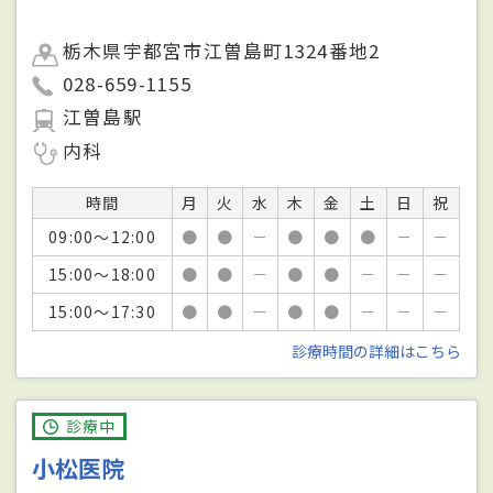
栃木県宇都宮市江曽島町1324番地2
028-659-1155
江曽島駅
内科
時間
月
火
水
木
金
土
日
祝
09:00～12:00
●
●
－
●
●
●
－
－
15:00～18:00
●
●
－
●
●
－
－
－
15:00～17:30
●
●
－
●
●
－
－
－
診療時間の詳細はこちら
診療中
小松医院