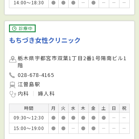
14:00～18:30
●
●
●
－
●
－
－
－
診療中
もちづき女性クリニック
栃木県宇都宮市双葉1丁目2番1号陽南ビル1
階
028-678-4165
江曽島駅
内科
婦人科
時間
月
火
水
木
金
土
日
祝
09:30～12:30
●
●
●
●
●
●
－
－
15:00～19:00
●
●
－
●
●
－
－
－