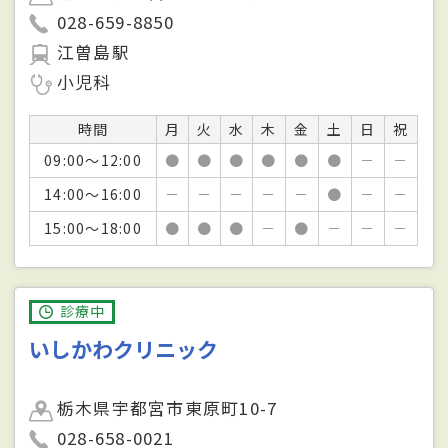
028-659-8850
江曽島駅
小児科
時間
月
火
水
木
金
土
日
祝
09:00～12:00
●
●
●
●
●
●
－
－
14:00～16:00
－
－
－
－
－
●
－
－
15:00～18:00
●
●
●
－
●
－
－
－
診療中
いしかわクリニック
栃木県宇都宮市東原町10-7
028-658-0021