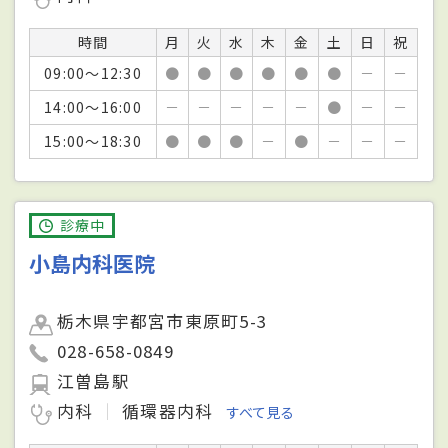
時間
月
火
水
木
金
土
日
祝
09:00～12:30
●
●
●
●
●
●
－
－
14:00～16:00
－
－
－
－
－
●
－
－
15:00～18:30
●
●
●
－
●
－
－
－
診療中
小島内科医院
栃木県宇都宮市東原町5-3
028-658-0849
江曽島駅
内科
循環器内科
すべて見る