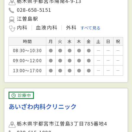
栃木県宇都宮市陽南4-9-13
028-658-5151
江曽島駅
内科
血液内科
外科
すべて見る
時間
月
火
水
木
金
土
日
祝
08:30～10:30
●
●
●
●
●
－
－
－
09:00～12:00
●
●
●
●
●
－
－
－
13:00～17:00
●
●
●
●
●
－
－
－
診療中
あいざわ内科クリニック
栃木県宇都宮市江曽島3丁目785番地4