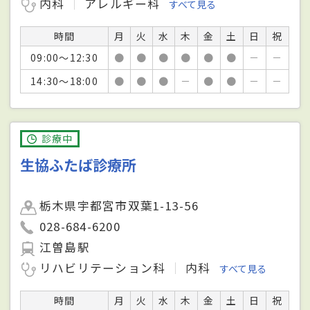
内科
アレルギー科
すべて見る
時間
月
火
水
木
金
土
日
祝
09:00～12:30
●
●
●
●
●
●
－
－
14:30～18:00
●
●
●
－
●
●
－
－
診療中
生協ふたば診療所
栃木県宇都宮市双葉1-13-56
028-684-6200
江曽島駅
リハビリテーション科
内科
すべて見る
時間
月
火
水
木
金
土
日
祝