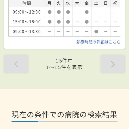
時間
月
火
水
木
金
土
日
祝
09:00～12:30
●
●
●
－
●
－
－
－
15:00～18:00
●
●
●
－
●
－
－
－
09:00～13:30
－
－
－
－
－
●
－
－
診療時間の詳細はこちら
15件中
1〜15件を表示
現在の条件での病院の検索結果