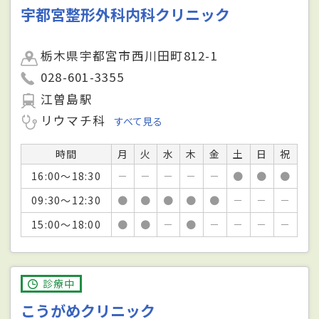
宇都宮整形外科内科クリニック
栃木県宇都宮市西川田町812-1
028-601-3355
江曽島駅
リウマチ科
すべて見る
時間
月
火
水
木
金
土
日
祝
16:00～18:30
－
－
－
－
－
●
●
●
09:30～12:30
●
●
●
●
●
－
－
－
15:00～18:00
●
●
－
●
－
－
－
－
診療中
こうがめクリニック