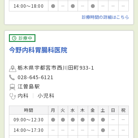
14:00～18:00
●
－
●
－
●
－
－
－
診療時間の詳細はこちら
診療中
今野内科胃腸科医院
栃木県宇都宮市西川田町933-1
028-645-6121
江曽島駅
内科
小児科
時間
月
火
水
木
金
土
日
祝
09:00～12:30
●
●
●
●
●
●
－
－
14:00～17:30
－
－
－
－
－
●
－
－