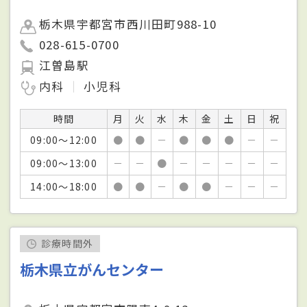
栃木県宇都宮市西川田町988-10
028-615-0700
江曽島駅
内科
小児科
時間
月
火
水
木
金
土
日
祝
09:00～12:00
●
●
－
●
●
●
－
－
09:00～13:00
－
－
●
－
－
－
－
－
14:00～18:00
●
●
－
●
●
－
－
－
診療時間外
栃木県立がんセンター