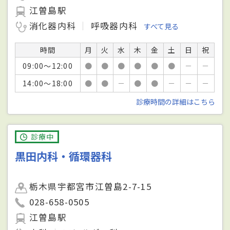
江曽島駅
消化器内科
呼吸器内科
すべて見る
時間
月
火
水
木
金
土
日
祝
09:00～12:00
●
●
●
●
●
●
－
－
14:00～18:00
●
●
－
●
●
－
－
－
診療時間の詳細はこちら
診療中
黒田内科・循環器科
栃木県宇都宮市江曽島2-7-15
028-658-0505
江曽島駅