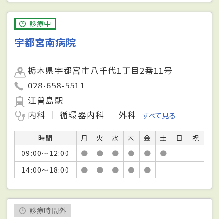
診療中
宇都宮南病院
栃木県宇都宮市八千代1丁目2番11号
028-658-5511
江曽島駅
内科
循環器内科
外科
すべて見る
時間
月
火
水
木
金
土
日
祝
09:00～12:00
●
●
●
●
●
●
－
－
14:00～18:00
●
●
●
●
●
－
－
－
診療時間外