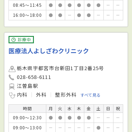
08:45～11:45
●
●
●
●
●
●
－
－
16:00～18:00
●
●
－
●
●
－
－
－
診療中
医療法人よしざわクリニック
栃木県宇都宮市台新田1丁目2番25号
028-658-6111
江曽島駅
内科
外科
整形外科
すべて見る
時間
月
火
水
木
金
土
日
祝
09:00～12:30
●
●
●
●
●
－
－
－
09:00～13:00
－
－
－
－
－
●
－
－