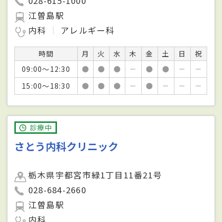
028-615-1000
江曽島駅
内科
アレルギー科
時間
月
火
水
木
金
土
日
祝
09:00～12:30
●
●
●
－
●
●
－
－
15:00～18:30
●
●
●
－
●
－
－
－
診療中
さとう内科クリニック
栃木県宇都宮市緑1丁目11番21号
028-684-2660
江曽島駅
内科