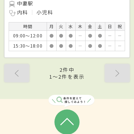
中妻駅
内科
小児科
時間
月
火
水
木
金
土
日
祝
09:00～12:00
●
●
●
－
●
●
－
－
15:30～18:00
●
●
●
－
●
●
－
－
2件中
1〜2件を表示