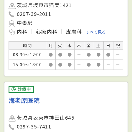
茨城県坂東市猫実1421
0297-39-2011
中妻駅
内科
心療内科
皮膚科
すべて見る
時間
月
火
水
木
金
土
日
祝
08:30～12:00
●
●
●
－
●
●
●
－
15:00～18:00
●
●
●
－
●
●
－
－
診療中
海老原医院
茨城県坂東市神田山645
0297-35-7411