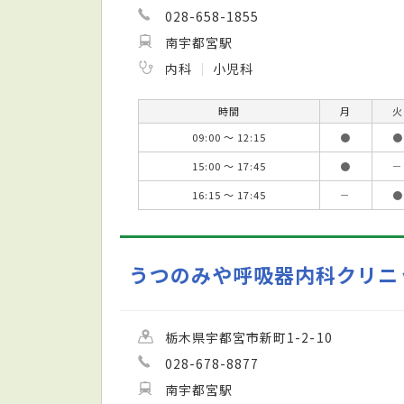
028-658-1855
南宇都宮駅
内科
小児科
時間
月
火
09:00 ～ 12:15
●
●
15:00 ～ 17:45
●
－
16:15 ～ 17:45
－
●
うつのみや呼吸器内科クリニ
栃木県宇都宮市新町1-2-10
028-678-8877
南宇都宮駅