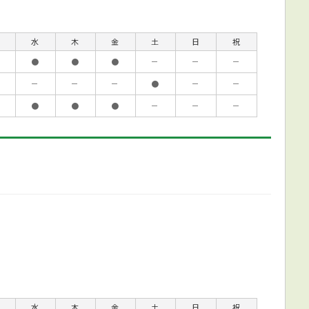
水
木
金
土
日
祝
●
●
●
－
－
－
－
－
－
●
－
－
●
●
●
－
－
－
水
木
金
土
日
祝