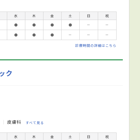
水
木
金
土
日
祝
●
●
●
●
－
－
●
●
●
－
－
－
診療時間の詳細はこちら
ック
科
皮膚科
すべて見る
水
木
金
土
日
祝