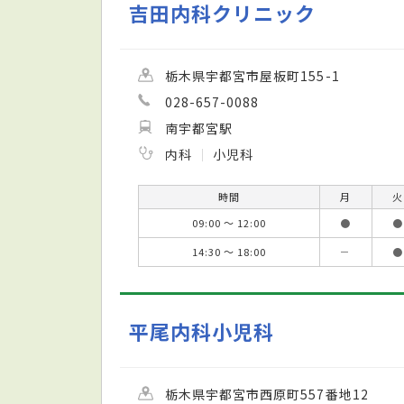
吉田内科クリニック
栃木県宇都宮市屋板町155-1
028-657-0088
南宇都宮駅
内科
小児科
時間
月
火
09:00 ～ 12:00
●
●
14:30 ～ 18:00
－
●
平尾内科小児科
栃木県宇都宮市西原町557番地12