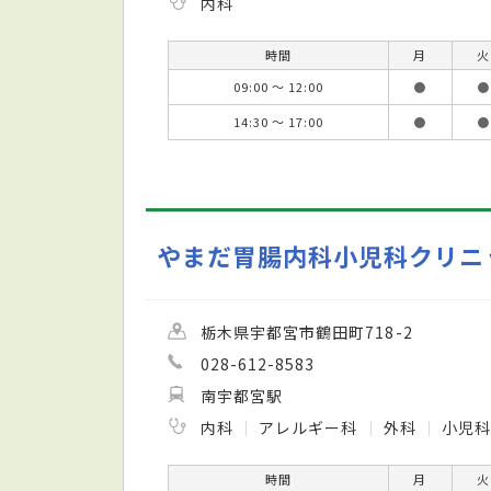
内科
時間
月
火
09:00 ～ 12:00
●
●
14:30 ～ 17:00
●
●
やまだ胃腸内科小児科クリニ
栃木県宇都宮市鶴田町718-2
028-612-8583
南宇都宮駅
内科
アレルギー科
外科
小児
時間
月
火