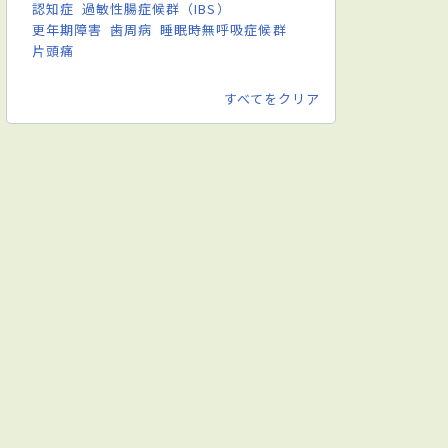
認知症
過敏性腸症候群（IBS）
更年期障害
歯周病
睡眠時無呼吸症候群
片頭痛
すべてをクリア