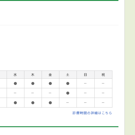
水
木
金
土
日
祝
●
●
●
●
－
－
－
－
－
●
－
－
●
●
●
－
－
－
診療時間の詳細はこちら