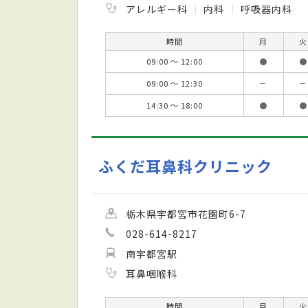
アレルギー科
内科
呼吸器内科
時間
月
火
09:00 ～ 12:00
●
●
09:00 ～ 12:30
－
－
14:30 ～ 18:00
●
●
ふくだ耳鼻科クリニック
栃木県宇都宮市花園町6-7
028-614-8217
南宇都宮駅
耳鼻咽喉科
時間
月
火