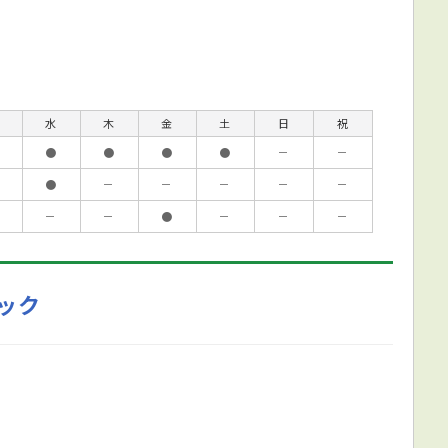
水
木
金
土
日
祝
●
●
●
●
－
－
●
－
－
－
－
－
－
－
●
－
－
－
ック