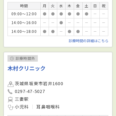
時間
月
火
水
木
金
土
日
祝
09:00～12:00
●
●
●
●
●
●
－
－
14:00～16:00
－
－
●
－
－
－
－
－
14:00～18:00
●
●
－
●
●
－
－
－
診療時間の詳細はこちら
診療時間外
木村クリニック
茨城県坂東市岩井1600
0297-47-5027
三妻駅
小児科
耳鼻咽喉科