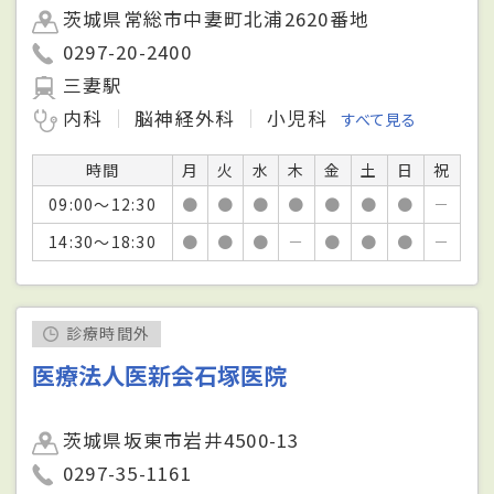
茨城県常総市中妻町北浦2620番地
0297-20-2400
三妻駅
内科
脳神経外科
小児科
すべて見る
時間
月
火
水
木
金
土
日
祝
09:00～12:30
●
●
●
●
●
●
●
－
14:30～18:30
●
●
●
－
●
●
●
－
診療時間外
医療法人医新会石塚医院
茨城県坂東市岩井4500-13
0297-35-1161