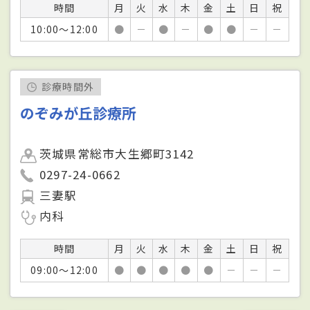
時間
月
火
水
木
金
土
日
祝
10:00～12:00
●
－
●
－
●
●
－
－
診療時間外
のぞみが丘診療所
茨城県常総市大生郷町3142
0297-24-0662
三妻駅
内科
時間
月
火
水
木
金
土
日
祝
09:00～12:00
●
●
●
●
●
－
－
－