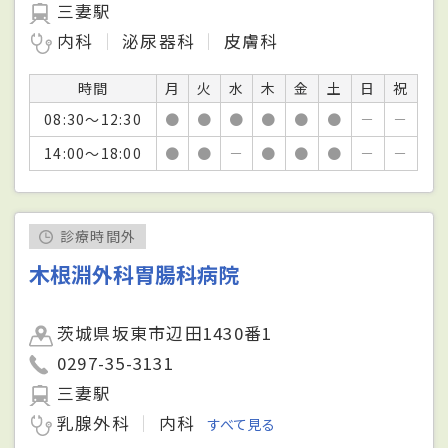
三妻駅
内科
泌尿器科
皮膚科
時間
月
火
水
木
金
土
日
祝
08:30～12:30
●
●
●
●
●
●
－
－
14:00～18:00
●
●
－
●
●
●
－
－
診療時間外
木根淵外科胃腸科病院
茨城県坂東市辺田1430番1
0297-35-3131
三妻駅
乳腺外科
内科
すべて見る