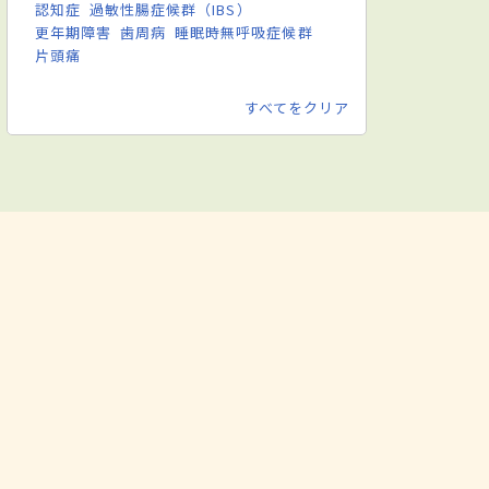
認知症
過敏性腸症候群（IBS）
更年期障害
歯周病
睡眠時無呼吸症候群
片頭痛
すべてをクリア