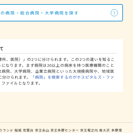
駅の病院・総合病院・大学病院を探す
て
療所、医院）」の2つに分けられます。この2つの違いを知るこ
うになります。まず病院は20以上の病床を持つ医療機関のこと
立病院、大学病院、企業立病院といった大規模病院や、地域医
に分けられます。
「病院」を検索するのがホスピタルズ・ファ
・ファイルとなります。
りランド
稲城
若葉台
京王永山
京王多摩センター
京王堀之内
南大沢
多摩境