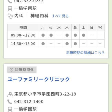
042-332-0232
一橋学園駅
内科
神経内科
すべて見る
時間
月
火
水
木
金
土
日
祝
09:00～12:30
●
●
－
●
●
●
－
－
14:30～18:00
●
－
－
●
●
－
－
－
診療時間の詳細はこちら
診療時間外
ユーファミリークリニック
東京都小平市学園西町3-22-19
042-312-1400
一橋学園駅