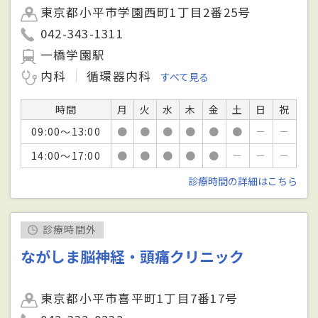
東京都小平市学園西町1丁目2番25号
042-343-1311
一橋学園駅
内科
循環器内科
すべて見る
時間
月
火
水
木
金
土
日
祝
09:00～13:00
●
●
●
●
●
●
－
－
14:00～17:00
●
●
●
●
●
－
－
－
診療時間の詳細はこちら
診療時間外
ながしま脳神経・頭痛クリニック
東京都小平市喜平町1丁目7番17号