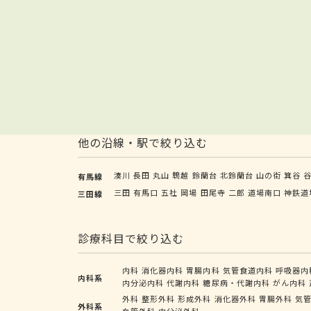
他の沿線・駅で絞り込む
湊川
長田
丸山
鵯越
鈴蘭台
北鈴蘭台
山の街
箕谷
有馬線
三田
有馬口
五社
岡場
田尾寺
二郎
道場南口
神鉄道
三田線
診療科目で絞り込む
内科
消化器内科
胃腸内科
気管食道内科
呼吸器内
内科系
内分泌内科
代謝内科
糖尿病・代謝内科
がん内科
外科
整形外科
形成外科
消化器外科
胃腸外科
気
外科系
血管外科
内分泌外科