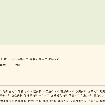
谷上
花山
大池
神鉄六甲
唐櫃台
有馬口
有馬温泉
場
横山
三田本町
科
循環器内科
腎臓内科
神経内科
人工透析内科
糖尿病内科
心臓内科
血液内科
腫
透析内科
女性内科
脳神経内科
老年内科
疼痛緩和内科
肝臓内科
乳腺内科
緩和ケア
管食道外科
呼吸器外科
脳神経外科
循環器外科
乳腺外科
心臓血管外科
心臓外科
腫