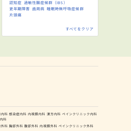
認知症
過敏性腸症候群（IBS）
更年期障害
歯周病
睡眠時無呼吸症候群
片頭痛
すべてをクリア
瘍内科
感染症内科
内視鏡内科
漢方内科
ペインクリニック内科
内科
瘍外科
胸部外科
腹部外科
内視鏡外科
ペインクリニック外科