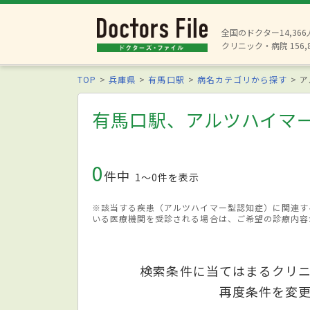
全国のドクター14,36
クリニック・病院 156,
TOP
兵庫県
有馬口駅
病名カテゴリから探す
ア
有馬口駅、アルツハイマ
0
件中
1〜0件を表示
※該当する疾患（アルツハイマー型認知症）に関連す
いる医療機関を受診される場合は、ご希望の診療内容
検索条件に当てはまるクリ
再度条件を変