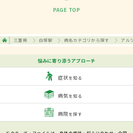
PAGE TOP
三重県
白塚駅
病名カテゴリから探す
アル
悩みに寄り添うアプローチ
症状
を知る
病気
を知る
病院
を探す
ドクターズ・ファイルは、身体の症状・悩みに合わせ、全国