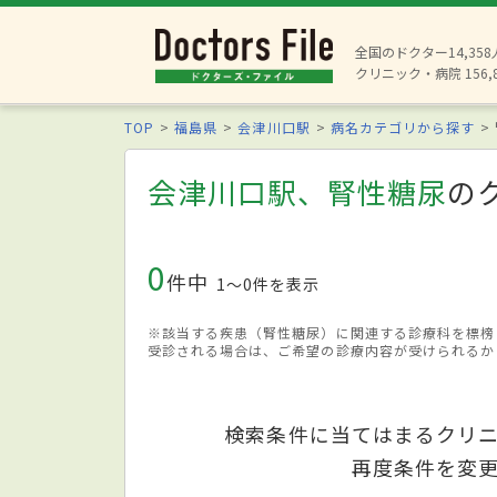
全国のドクター14,35
クリニック・病院 156,
TOP
福島県
会津川口駅
病名カテゴリから探す
会津川口駅、腎性糖尿
の
0
件中
1〜0件を表示
※該当する疾患（腎性糖尿）に関連する診療科を標榜
受診される場合は、ご希望の診療内容が受けられるか
検索条件に当てはまるクリ
再度条件を変