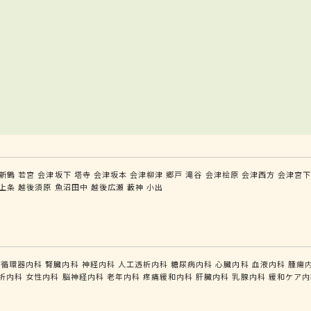
新鶴
若宮
会津坂下
塔寺
会津坂本
会津柳津
郷戸
滝谷
会津桧原
会津西方
会津宮
上条
越後須原
魚沼田中
越後広瀬
藪神
小出
循環器内科
腎臓内科
神経内科
人工透析内科
糖尿病内科
心臓内科
血液内科
腫瘍
析内科
女性内科
脳神経内科
老年内科
疼痛緩和内科
肝臓内科
乳腺内科
緩和ケア内