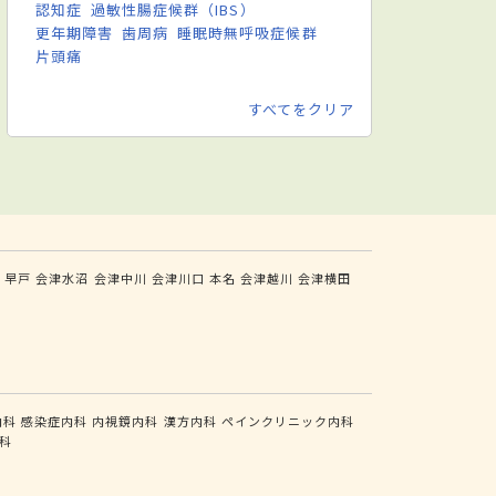
認知症
過敏性腸症候群（IBS）
更年期障害
歯周病
睡眠時無呼吸症候群
片頭痛
すべてをクリア
下
早戸
会津水沼
会津中川
会津川口
本名
会津越川
会津横田
内科
感染症内科
内視鏡内科
漢方内科
ペインクリニック内科
科