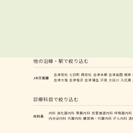
他の沿線・駅で絞り込む
会津若松
七日町
西若松
会津本郷
会津高田
根岸
JR只見線
会津大塩
会津塩沢
会津蒲生
只見
大白川
入広瀬
診療科目で絞り込む
内科
消化器内科
胃腸内科
気管食道内科
呼吸器内科
内科系
内分泌内科
代謝内科
糖尿病・代謝内科
がん内科
透