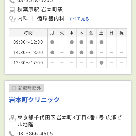
秋葉原駅 岩本町駅
内科
循環器内科
すべて見る
時間
月
火
水
木
金
土
日
祝
09:30～12:30
●
－
●
●
●
●
－
－
14:30～18:00
●
－
●
●
●
－
－
－
13:30～17:00
－
－
－
－
－
●
－
－
診療時間外
岩本町クリニック
東京都千代田区岩本町3丁目4番1号 広瀬ビ
ル地階
03-3866-4615