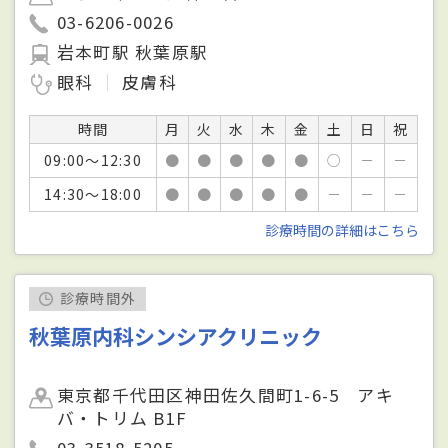
03-6206-0026
岩本町駅 秋葉原駅
眼科
皮膚科
時間
月
火
水
木
金
土
日
祝
09:00～12:30
●
●
●
●
●
○
－
－
14:30～18:00
●
●
●
●
●
－
－
－
診療時間の詳細はこちら
診療時間外
秋葉原内科シンシアクリニック
東京都千代田区神田佐久間町1-6-5 アキ
バ・トリム B1F
03-3518-5205