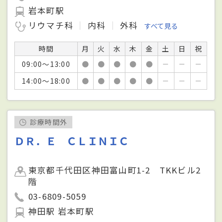
岩本町駅
リウマチ科
内科
外科
すべて見る
時間
月
火
水
木
金
土
日
祝
09:00～13:00
●
●
●
●
●
－
－
－
14:00～18:00
●
●
●
●
●
－
－
－
診療時間外
ＤＲ．Ｅ ＣＬＩＮＩＣ
東京都千代田区神田富山町1-2 TKKビル2
階
03-6809-5059
神田駅 岩本町駅