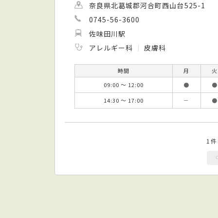
奈良県北葛城郡河合町西山台525-1
0745-56-3600
佐味田川駅
アレルギー科
皮膚科
時間
月
火
09:00 ～ 12:00
●
●
14:30 ～ 17:00
－
●
1