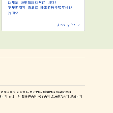
認知症
過敏性腸症候群（IBS）
更年期障害
歯周病
睡眠時無呼吸症候群
片頭痛
すべてをクリア
糖尿病内科
心臓内科
血液内科
腫瘍内科
感染症内科
析内科
女性内科
脳神経内科
老年内科
疼痛緩和内科
肝臓内科