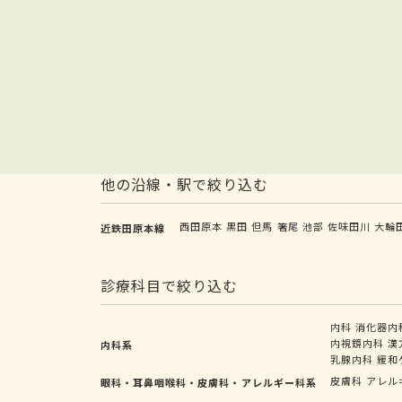
他の沿線・駅で絞り込む
西田原本
黒田
但馬
箸尾
池部
佐味田川
大輪
近鉄田原本線
診療科目で絞り込む
内科
消化器内
内視鏡内科
漢
内科系
乳腺内科
緩和
皮膚科
アレル
眼科・耳鼻咽喉科・皮膚科・アレルギー科系