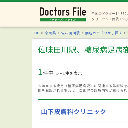
全国のドクター14,38
クリニック・病院 156,
TOP
奈良県
佐味田川駅
病名カテゴリから探す
佐味田川駅、糖尿病足病
1
件中
1〜1件を表示
※該当する疾患（糖尿病足病変）に関連する診療科を
関を受診される場合は、ご希望の診療内容が受けられ
山下皮膚科クリニック