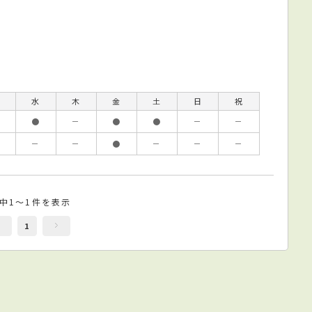
水
木
金
土
日
祝
●
－
●
●
－
－
－
－
●
－
－
－
件中1～1件を表示
1