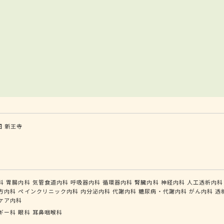
田
新王寺
科
胃腸内科
気管食道内科
呼吸器内科
循環器内科
腎臓内科
神経内科
人工透析内科
方内科
ペインクリニック内科
内分泌内科
代謝内科
糖尿病・代謝内科
がん内科
透
ケア内科
ギー科
眼科
耳鼻咽喉科