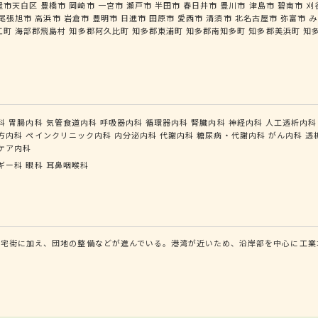
屋市天白区
豊橋市
岡崎市
一宮市
瀬戸市
半田市
春日井市
豊川市
津島市
碧南市
刈
尾張旭市
高浜市
岩倉市
豊明市
日進市
田原市
愛西市
清須市
北名古屋市
弥富市
み
江町
海部郡飛島村
知多郡阿久比町
知多郡東浦町
知多郡南知多町
知多郡美浜町
知
科
胃腸内科
気管食道内科
呼吸器内科
循環器内科
腎臓内科
神経内科
人工透析内科
方内科
ペインクリニック内科
内分泌内科
代謝内科
糖尿病・代謝内科
がん内科
透
ケア内科
ギー科
眼科
耳鼻咽喉科
住宅街に加え、団地の整備などが進んでいる。港湾が近いため、沿岸部を中心に工業