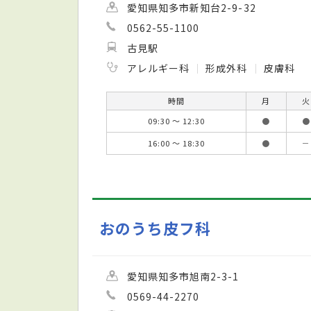
愛知県知多市新知台2-9-32
0562-55-1100
古見駅
アレルギー科
形成外科
皮膚科
時間
月
火
09:30 ～ 12:30
●
●
16:00 ～ 18:30
●
－
おのうち皮フ科
愛知県知多市旭南2-3-1
0569-44-2270