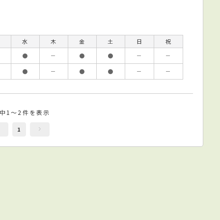
水
木
金
土
日
祝
●
－
●
●
－
－
●
－
●
●
－
－
件中1～2件を表示
1