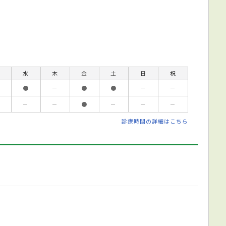
水
木
金
土
日
祝
●
－
●
●
－
－
－
－
●
－
－
－
診療時間の詳細はこちら