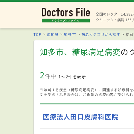
全国のドクター14,38
クリニック・病院 156,
TOP
愛知県
知多市
病名カテゴリから探す
糖尿
知多市、糖尿病足病変
の
2
件中
1〜2件を表示
※該当する疾患（糖尿病足病変）に関連する診療科を
関を受診される場合は、ご希望の診療内容が受けられ
医療法人田口皮膚科医院