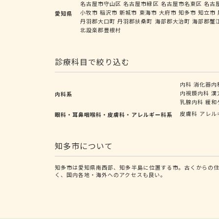
名古屋市守山区
名古屋市緑区
名古屋市名東区
名古
小牧市
稲沢市
新城市
東海市
大府市
知多市
知立市
愛知県
丹羽郡大口町
丹羽郡扶桑町
海部郡大治町
海部郡蟹
北設楽郡豊根村
診療科目で絞り込む
内科
消化器内
内視鏡内科
漢
内科系
乳腺内科
緩和
皮膚科
アレル
眼科・耳鼻咽喉科・皮膚科・アレルギー科系
知多市について
知多市は愛知県南西部、知多半島に位置する市。古くからの
く、国内各地・海外へのアクセスも良い。