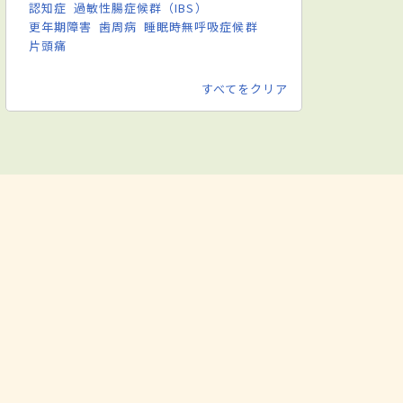
認知症
過敏性腸症候群（IBS）
更年期障害
歯周病
睡眠時無呼吸症候群
片頭痛
すべてをクリア