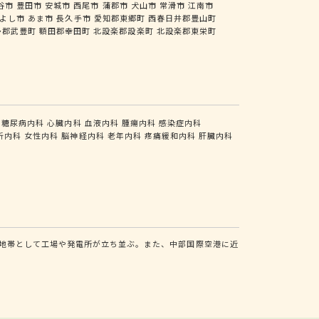
谷市
豊田市
安城市
西尾市
蒲郡市
犬山市
常滑市
江南市
よし市
あま市
長久手市
愛知郡東郷町
西春日井郡豊山町
多郡武豊町
額田郡幸田町
北設楽郡設楽町
北設楽郡東栄町
糖尿病内科
心臓内科
血液内科
腫瘍内科
感染症内科
析内科
女性内科
脳神経内科
老年内科
疼痛緩和内科
肝臓内科
地帯として工場や発電所が立ち並ぶ。また、中部国際空港に近