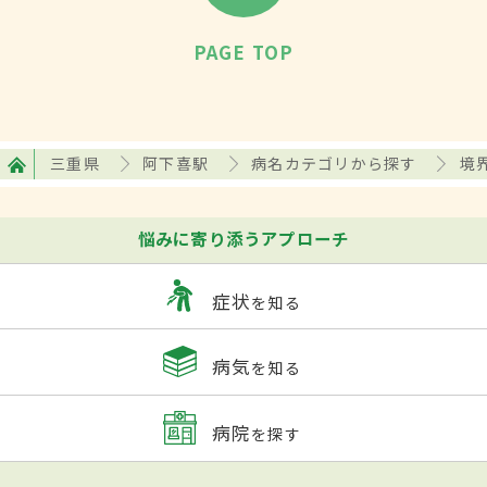
PAGE TOP
三重県
阿下喜駅
病名カテゴリから探す
境
悩みに寄り添うアプローチ
症状
を知る
病気
を知る
病院
を探す