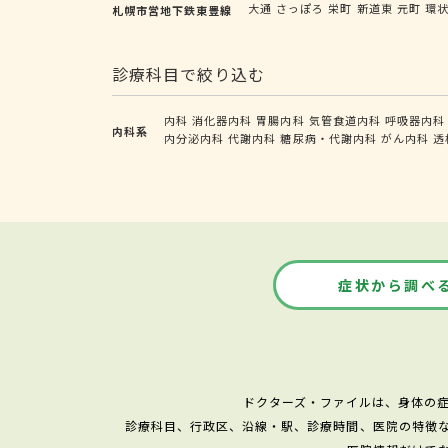
大通
さっぽろ
栄町
新道東
元町
環
札幌市営地下鉄東豊線
診療科目で絞り込む
内科
消化器内科
胃腸内科
気管食道内科
呼吸器内科
内科系
内分泌内科
代謝内科
糖尿病・代謝内科
がん内科
透
症状から調べ
ドクターズ・ファイルは、身体の
診療科目、行政区、沿線・駅、診療時間、医院の特徴