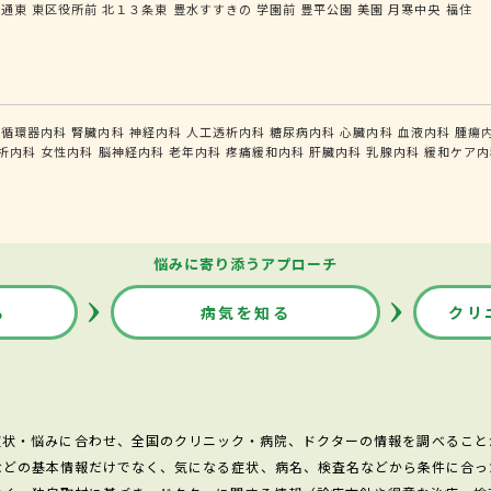
状通東
東区役所前
北１３条東
豊水すすきの
学園前
豊平公園
美園
月寒中央
福住
循環器内科
腎臓内科
神経内科
人工透析内科
糖尿病内科
心臓内科
血液内科
腫瘍
析内科
女性内科
脳神経内科
老年内科
疼痛緩和内科
肝臓内科
乳腺内科
緩和ケア内
悩みに寄り添うアプローチ
る
病気を知る
クリ
症状・悩みに合わせ、全国のクリニック・病院、ドクターの情報を調べること
などの基本情報だけでなく、気になる症状、病名、検査名などから条件に合っ