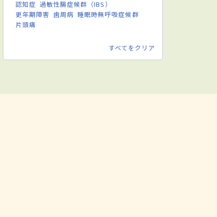
認知症
過敏性腸症候群（IBS）
更年期障害
歯周病
睡眠時無呼吸症候群
片頭痛
すべてをクリア