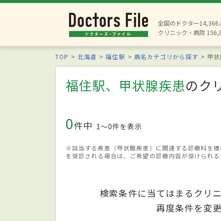
全国のドクター14,36
クリニック・病院 156,
TOP
北海道
福住駅
病名カテゴリから探す
甲状
福住駅、甲状腺疾患
のク
0
件中
1〜0件を表示
※該当する疾患（甲状腺疾患）に関連する診療科を標
を受診される場合は、ご希望の診療内容が受けられる
検索条件に当てはまるクリ
再度条件を変