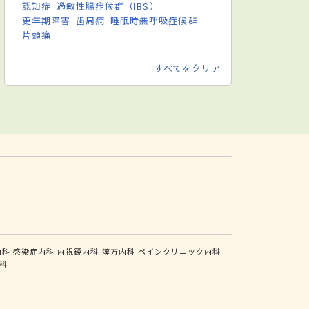
認知症
過敏性腸症候群（IBS）
更年期障害
歯周病
睡眠時無呼吸症候群
片頭痛
すべてをクリア
内科
感染症内科
内視鏡内科
漢方内科
ペインクリニック内科
科