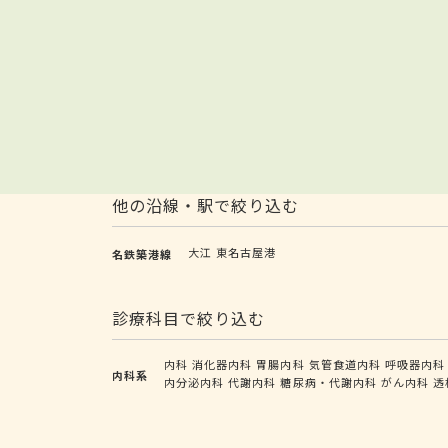
他の沿線・駅で絞り込む
大江
東名古屋港
名鉄築港線
診療科目で絞り込む
内科
消化器内科
胃腸内科
気管食道内科
呼吸器内科
内科系
内分泌内科
代謝内科
糖尿病・代謝内科
がん内科
透