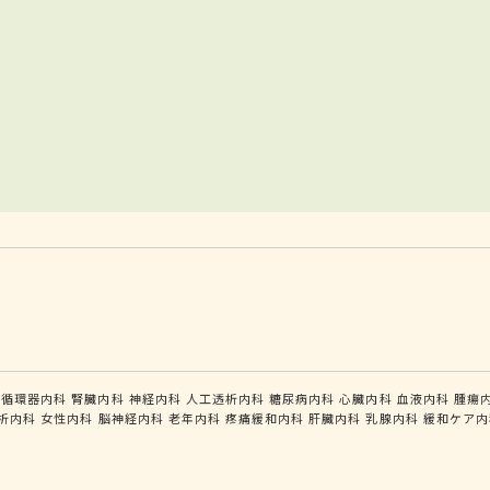
循環器内科
腎臓内科
神経内科
人工透析内科
糖尿病内科
心臓内科
血液内科
腫瘍
析内科
女性内科
脳神経内科
老年内科
疼痛緩和内科
肝臓内科
乳腺内科
緩和ケア内