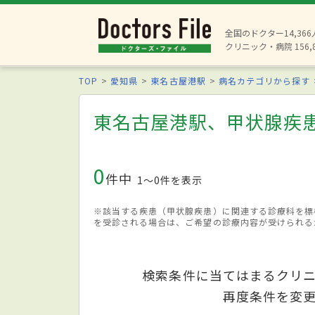
全国のドクター14,36
クリニック・病院 156,
TOP
愛知県
東名古屋港駅
病名カテゴリから探す
東名古屋港駅、甲状腺疾
0
件中
1〜0件を表示
※該当する疾患（甲状腺疾患）に関連する診療科を標
を受診される場合は、ご希望の診療内容が受けられる
検索条件に当てはまるクリ
再度条件を変