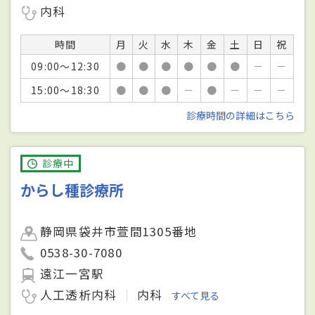
内科
時間
月
火
水
木
金
土
日
祝
09:00～12:30
●
●
●
●
●
●
－
－
15:00～18:30
●
●
●
－
●
－
－
－
診療時間の詳細はこちら
診療中
からし種診療所
静岡県袋井市萱間1305番地
0538-30-7080
遠江一宮駅
人工透析内科
内科
すべて見る