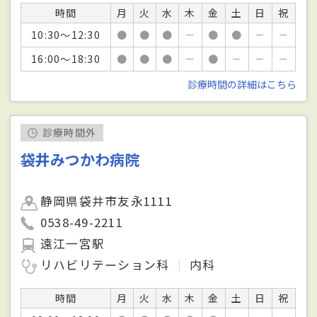
時間
月
火
水
木
金
土
日
祝
10:30～12:30
●
●
●
－
●
●
－
－
16:00～18:30
●
●
●
－
●
－
－
－
診療時間の詳細はこちら
診療時間外
袋井みつかわ病院
静岡県袋井市友永1111
0538-49-2211
遠江一宮駅
リハビリテーション科
内科
時間
月
火
水
木
金
土
日
祝