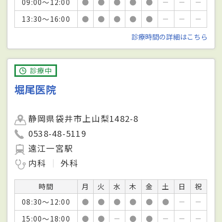
09:00～12:00
●
●
●
●
●
－
－
－
13:30～16:00
●
●
●
●
●
－
－
－
診療時間の詳細はこちら
診療中
堀尾医院
静岡県袋井市上山梨1482-8
0538-48-5119
遠江一宮駅
内科
外科
時間
月
火
水
木
金
土
日
祝
08:30～12:00
●
●
●
●
●
●
－
－
15:00～18:00
●
●
－
●
●
－
－
－