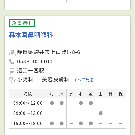
診療中
森本耳鼻咽喉科
静岡県袋井市上山梨1-8-6
0538-30-1100
遠江一宮駅
小児科
美容皮膚科
すべて見る
時間
月
火
水
木
金
土
日
祝
09:00～12:00
●
●
－
●
●
－
－
－
09:00～13:00
－
－
－
－
－
●
－
－
15:00～18:00
●
●
－
●
●
－
－
－