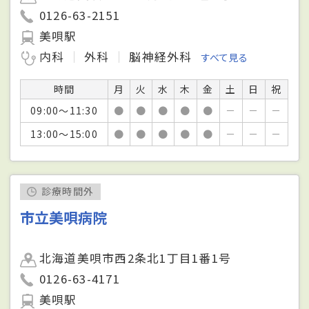
0126-63-2151
美唄駅
内科
外科
脳神経外科
すべて見る
時間
月
火
水
木
金
土
日
祝
09:00～11:30
●
●
●
●
●
－
－
－
13:00～15:00
●
●
●
●
●
－
－
－
診療時間外
市立美唄病院
北海道美唄市西2条北1丁目1番1号
0126-63-4171
美唄駅