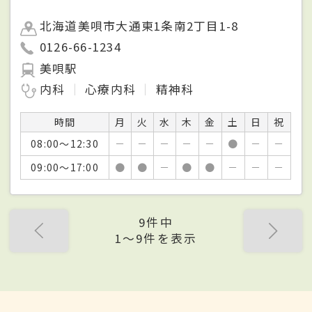
北海道美唄市大通東1条南2丁目1-8
0126-66-1234
美唄駅
内科
心療内科
精神科
時間
月
火
水
木
金
土
日
祝
08:00～12:30
－
－
－
－
－
●
－
－
09:00～17:00
●
●
－
●
●
－
－
－
9件中
1〜9件を表示