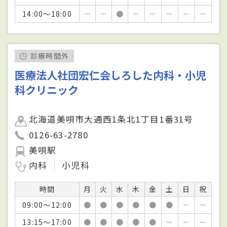
14:00～18:00
－
－
●
－
－
－
－
－
診療時間外
医療法人社団宏仁会しろした内科・小児
科クリニック
北海道美唄市大通西1条北1丁目1番31号
0126-63-2780
美唄駅
内科
小児科
時間
月
火
水
木
金
土
日
祝
09:00～12:00
●
●
●
●
●
●
－
－
13:15～17:00
●
●
●
●
●
－
－
－