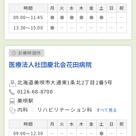
時間
月
火
水
木
金
土
日
祝
09:00～11:45
●
●
●
●
●
●
－
－
13:30～15:00
●
－
－
－
－
－
－
－
診療時間外
医療法人社団慶北会花田病院
北海道美唄市大通東1条北2丁目2番5号
0126-68-8700
美唄駅
内科
リハビリテーション科
すべて見る
時間
月
火
水
木
金
土
日
祝
09:00～12:30
－
－
－
－
－
●
－
－