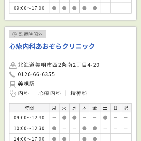
09:00～17:00
●
●
●
●
●
－
－
－
診療時間外
心療内科あおぞらクリニック
北海道美唄市西2条南2丁目4-20
0126-66-6355
美唄駅
内科
心療内科
精神科
時間
月
火
水
木
金
土
日
祝
09:00～12:30
－
●
●
－
－
●
－
－
10:00～12:30
●
－
－
●
●
－
－
－
14:00～17:00
●
●
－
●
●
－
－
－