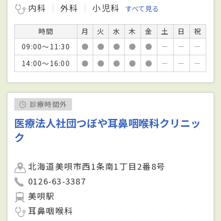
内科
外科
小児科
すべて見る
時間
月
火
水
木
金
土
日
祝
09:00～11:30
●
●
●
●
●
－
－
－
14:00～16:00
●
●
●
●
●
－
－
－
診療時間外
医療法人社団つぼや耳鼻咽喉科クリニッ
ク
北海道美唄市西1条南1丁目2番8号
0126-63-3387
美唄駅
耳鼻咽喉科