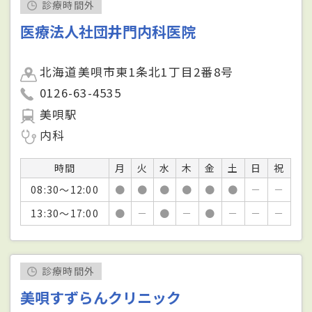
診療時間外
医療法人社団井門内科医院
北海道美唄市東1条北1丁目2番8号
0126-63-4535
美唄駅
内科
時間
月
火
水
木
金
土
日
祝
08:30～12:00
●
●
●
●
●
●
－
－
13:30～17:00
●
－
●
－
●
－
－
－
診療時間外
美唄すずらんクリニック