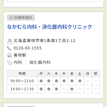
診療時間外
なかむら内科・消化器内科クリニック
北海道美唄市東1条南3丁目2-12
0126-63-1555
美唄駅
内科
消化器内科
時間
月
火
水
木
金
土
日
祝
09:00～12:00
●
●
●
●
●
●
－
－
14:00～17:30
●
●
●
－
●
－
－
－