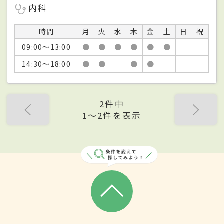
内科
時間
月
火
水
木
金
土
日
祝
09:00～13:00
●
●
●
●
●
●
－
－
14:30～18:00
●
●
－
●
●
－
－
－
2件中
1〜2件を表示