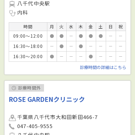
八千代中央駅
内科
時間
月
火
水
木
金
土
日
祝
09:00～12:00
●
●
－
●
●
●
－
－
16:30～18:00
－
●
－
●
－
－
－
－
16:30～20:00
●
－
－
－
●
－
－
－
診療時間の詳細はこちら
診療時間外
ROSE GARDENクリニック
千葉県八千代市大和田新田466-7
047-405-9555
八千代中央駅