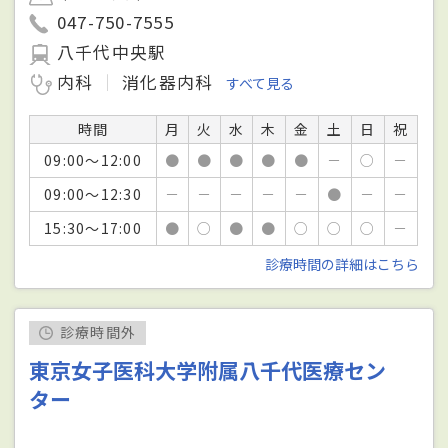
047-750-7555
八千代中央駅
内科
消化器内科
すべて見る
時間
月
火
水
木
金
土
日
祝
09:00～12:00
●
●
●
●
●
－
○
－
09:00～12:30
－
－
－
－
－
●
－
－
15:30～17:00
●
○
●
●
○
○
○
－
診療時間の詳細はこちら
診療時間外
東京女子医科大学附属八千代医療セン
ター