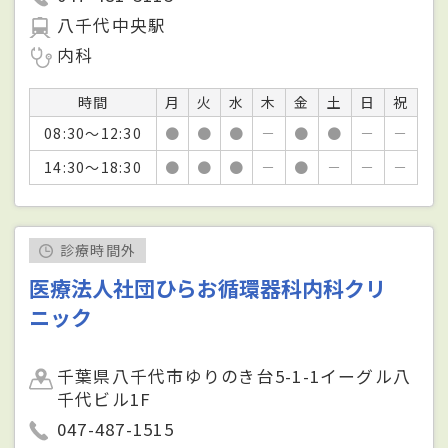
八千代中央駅
内科
時間
月
火
水
木
金
土
日
祝
08:30～12:30
●
●
●
－
●
●
－
－
14:30～18:30
●
●
●
－
●
－
－
－
診療時間外
医療法人社団ひらお循環器科内科クリ
ニック
千葉県八千代市ゆりのき台5-1-1イーグル八
千代ビル1F
047-487-1515