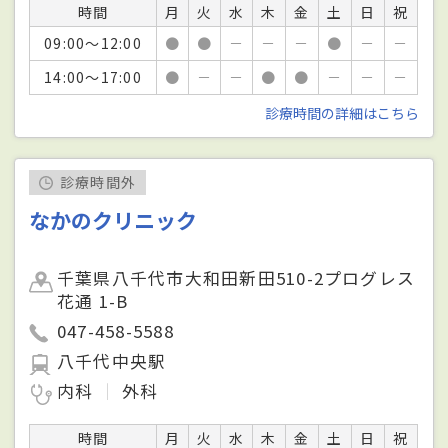
時間
月
火
水
木
金
土
日
祝
09:00～12:00
●
●
－
－
－
●
－
－
14:00～17:00
●
－
－
●
●
－
－
－
診療時間の詳細はこちら
診療時間外
なかのクリニック
千葉県八千代市大和田新田510-2プログレス
花通 1-B
047-458-5588
八千代中央駅
内科
外科
時間
月
火
水
木
金
土
日
祝