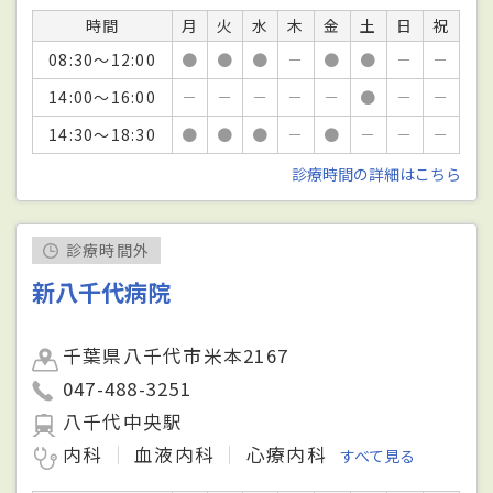
時間
月
火
水
木
金
土
日
祝
08:30～12:00
●
●
●
－
●
●
－
－
14:00～16:00
－
－
－
－
－
●
－
－
14:30～18:30
●
●
●
－
●
－
－
－
診療時間の詳細はこちら
診療時間外
新八千代病院
千葉県八千代市米本2167
047-488-3251
八千代中央駅
内科
血液内科
心療内科
すべて見る