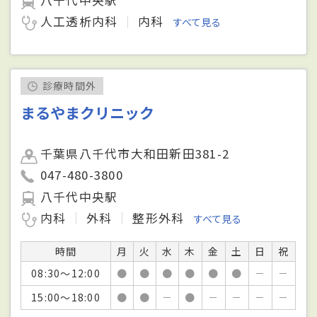
人工透析内科
内科
すべて見る
診療時間外
まるやまクリニック
千葉県八千代市大和田新田381-2
047-480-3800
八千代中央駅
内科
外科
整形外科
すべて見る
時間
月
火
水
木
金
土
日
祝
08:30～12:00
●
●
●
●
●
●
－
－
15:00～18:00
●
●
－
●
－
－
－
－