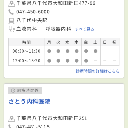
千葉県八千代市大和田新田477-96
047-450-6000
八千代中央駅
血液内科
呼吸器内科
すべて見る
時間
月
火
水
木
金
土
日
祝
08:30～11:30
●
●
●
●
●
●
－
－
13:00～15:30
●
●
●
●
●
－
－
－
診療時間の詳細はこちら
診療時間外
さとう内科医院
千葉県八千代市大和田新田251
047-481-5115