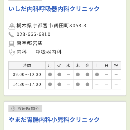
いしだ内科呼吸器内科クリニック
栃木県宇都宮市鶴田町3058-3
028-666-6910
南宇都宮駅
内科
呼吸器内科
時間
月
火
水
木
金
土
日
祝
09:00～12:00
●
●
－
●
●
●
－
－
14:30～17:00
●
●
－
●
●
－
－
－
診療時間外
やまだ胃腸内科小児科クリニック