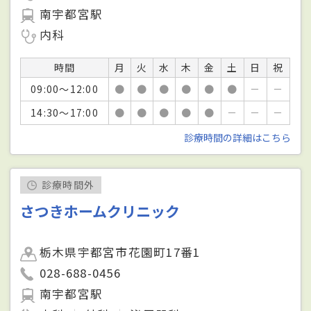
南宇都宮駅
内科
時間
月
火
水
木
金
土
日
祝
09:00～12:00
●
●
●
●
●
●
－
－
14:30～17:00
●
●
●
●
●
－
－
－
診療時間の詳細はこちら
診療時間外
さつきホームクリニック
栃木県宇都宮市花園町17番1
028-688-0456
南宇都宮駅