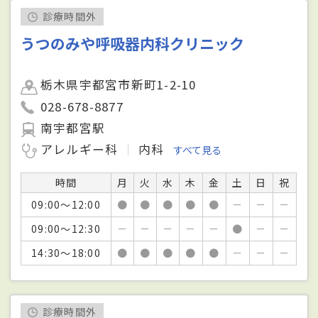
診療時間外
うつのみや呼吸器内科クリニック
栃木県宇都宮市新町1-2-10
028-678-8877
南宇都宮駅
アレルギー科
内科
すべて見る
時間
月
火
水
木
金
土
日
祝
09:00～12:00
●
●
●
●
●
－
－
－
09:00～12:30
－
－
－
－
－
●
－
－
14:30～18:00
●
●
●
●
●
－
－
－
診療時間外