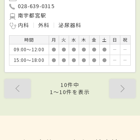
028-639-0315
南宇都宮駅
内科
外科
泌尿器科
時間
月
火
水
木
金
土
日
祝
09:00～12:00
●
●
●
●
●
●
－
－
15:00～18:00
●
●
●
●
●
●
－
－
10件中
1〜10件を表示