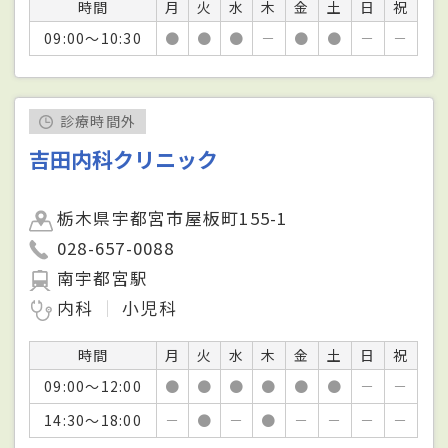
時間
月
火
水
木
金
土
日
祝
09:00～10:30
●
●
●
－
●
●
－
－
診療時間外
吉田内科クリニック
栃木県宇都宮市屋板町155-1
028-657-0088
南宇都宮駅
内科
小児科
時間
月
火
水
木
金
土
日
祝
09:00～12:00
●
●
●
●
●
●
－
－
14:30～18:00
－
●
－
●
－
－
－
－