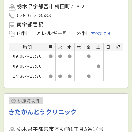
栃木県宇都宮市鶴田町718-2
028-612-8583
南宇都宮駅
内科
アレルギー科
外科
すべて見る
時間
月
火
水
木
金
土
日
祝
09:00～12:30
●
●
●
－
●
－
－
－
09:00～13:00
－
－
－
－
－
●
－
－
14:30～18:30
●
●
●
－
●
－
－
－
診療時間外
きたかんとうクリニック
栃木県宇都宮市不動前1丁目3番14号