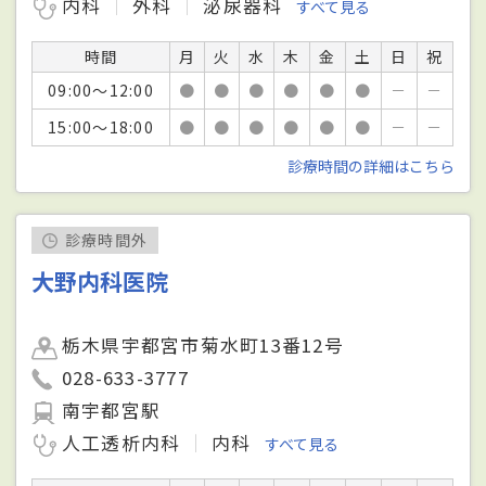
内科
外科
泌尿器科
すべて見る
時間
月
火
水
木
金
土
日
祝
09:00～12:00
●
●
●
●
●
●
－
－
15:00～18:00
●
●
●
●
●
●
－
－
診療時間の詳細はこちら
診療時間外
大野内科医院
栃木県宇都宮市菊水町13番12号
028-633-3777
南宇都宮駅
人工透析内科
内科
すべて見る