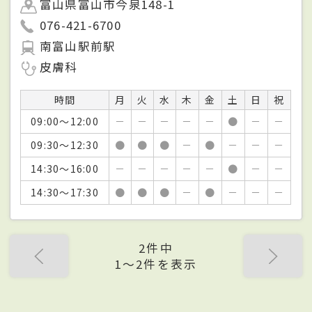
富山県富山市今泉148-1
076-421-6700
南富山駅前駅
皮膚科
時間
月
火
水
木
金
土
日
祝
09:00～12:00
－
－
－
－
－
●
－
－
09:30～12:30
●
●
●
－
●
－
－
－
14:30～16:00
－
－
－
－
－
●
－
－
14:30～17:30
●
●
●
－
●
－
－
－
2件中
1〜2件を表示