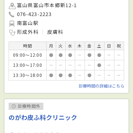
富山県富山市本郷新12-1
076-423-2223
南富山駅
形成外科
皮膚科
時間
月
火
水
木
金
土
日
祝
09:00～12:00
●
●
●
－
●
●
－
－
13:00～17:00
－
－
－
－
－
●
－
－
13:30～18:00
●
●
●
－
●
－
－
－
診療時間の詳細はこちら
診療時間外
のがわ皮ふ科クリニック