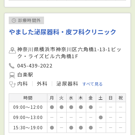
診療時間外
やました泌尿器科・皮フ科クリニック
神奈川県横浜市神奈川区六角橋1-13-1ビッ
ク・ライズビル六角橋1F
045-439-2022
白楽駅
内科
外科
泌尿器科
すべて見る
時間
月
火
水
木
金
土
日
祝
09:00～12:00
●
●
●
●
●
－
－
－
09:00～13:00
－
－
－
－
－
●
－
－
15:30～19:00
●
－
●
●
●
－
－
－