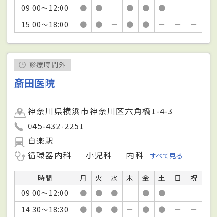
09:00～12:00
●
●
－
●
●
●
－
－
15:00～18:00
●
●
－
●
●
－
－
－
診療時間外
斎田医院
神奈川県横浜市神奈川区六角橋1-4-3
045-432-2251
白楽駅
循環器内科
小児科
内科
すべて見る
時間
月
火
水
木
金
土
日
祝
09:00～12:00
●
●
●
－
●
●
－
－
14:30～18:30
●
●
●
－
●
●
－
－