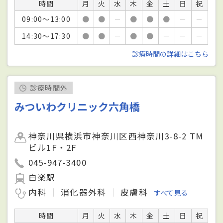
時間
月
火
水
木
金
土
日
祝
09:00～13:00
●
●
－
●
●
●
－
－
14:30～17:30
●
●
－
●
●
－
－
－
診療時間の詳細はこちら
診療時間外
みついわクリニック六角橋
神奈川県横浜市神奈川区西神奈川3-8-2 TM
ビル1F・2F
045-947-3400
白楽駅
内科
消化器外科
皮膚科
すべて見る
時間
月
火
水
木
金
土
日
祝