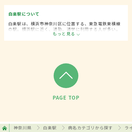
白楽駅について
白楽駅は、横浜市神奈川区に位置する、東急電鉄東横線
の駅。横浜駅に近く、通勤、通学に利用する人が多い。
もっと見る
周辺には大学のキャンパスや高等学校などの教育機関、
約170のさまざま商店が立ち並ぶ商店街もある。
PAGE TOP
神奈川県
白楽駅
病名カテゴリから探す
ラ