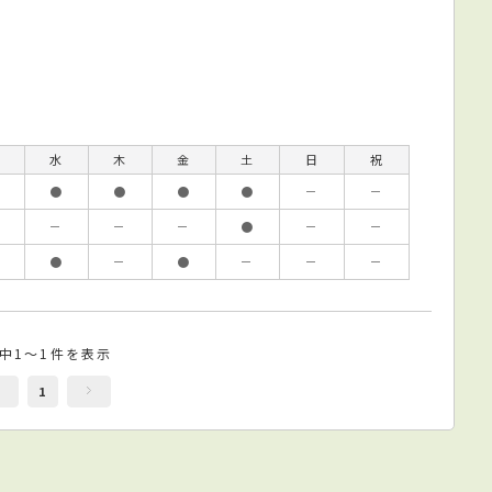
水
木
金
土
日
祝
●
●
●
●
－
－
－
－
－
●
－
－
●
－
●
－
－
－
件中1～1件を表示
1