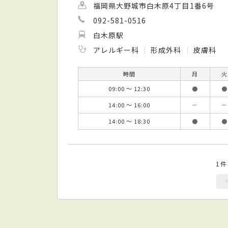
福岡県大野城市白木原4丁目1番6号
092-581-0516
白木原駅
アレルギー科
形成外科
皮膚科
時間
月
火
09:00 ～ 12:30
●
●
14:00 ～ 16:00
－
－
14:00 ～ 18:30
●
●
1