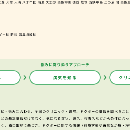
三潴
犬塚
大溝
八丁牟田
蒲池
矢加部
西鉄柳川
徳益
塩塚
西鉄中島
江の浦
開
西鉄
ギー科
眼科
耳鼻咽喉科
悩みに寄り添うアプローチ
る
病気を知る
クリ
症状・悩みに合わせ、全国のクリニック・病院、ドクターの情報を調べること
などの基本情報だけでなく、気になる症状、病名、検査名などから条件に合っ
なく、独自取材に基づき、ドクターに関する情報（診療方針や得意な治療・検