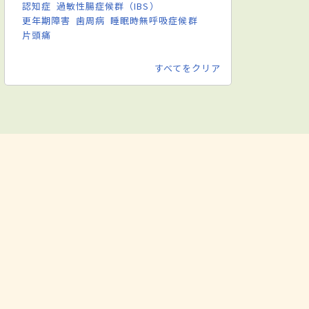
認知症
過敏性腸症候群（IBS）
更年期障害
歯周病
睡眠時無呼吸症候群
片頭痛
すべてをクリア