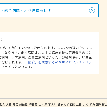
院・総合病院・大学病院を探す
て
療所、医院）」の2つに分けられます。この2つの違いを知るこ
うになります。まず病院は20以上の病床を持つ医療機関のこと
立病院、大学病院、企業立病院といった大規模病院や、地域医
に分けられます。
「病院」を検索するのがホスピタルズ・ファ
・ファイルとなります。
高宮
大橋
井尻
雑餉隈
春日原
白木原
下大利
都府楼前
西鉄二日市
紫
朝倉街道
桜