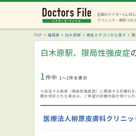
全国のドクター14,38
クリニック・病院 156,
TOP
福岡県
白木原駅
病名カテゴリから探す
限
白木原駅、限局性強皮症
1
件中
1〜1件を表示
※該当する疾患（限局性強皮症）に関連する診療科を
関を受診される場合は、ご希望の診療内容が受けられ
医療法人柳原皮膚科クリニッ