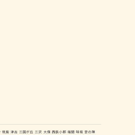
台
筑紫
津古
三国が丘
三沢
大保
西鉄小郡
端間
味坂
宮の陣