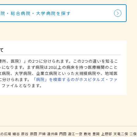
病院・総合病院・大学病院を探す
て
療所、医院）」の2つに分けられます。この2つの違いを知るこ
うになります。まず病院は20以上の病床を持つ医療機関のこと
立病院、大学病院、企業立病院といった大規模病院や、地域医
に分けられます。
「病院」を検索するのがホスピタルズ・ファ
・ファイルとなります。
いの広場
細谷
原谷
原田
戸綿
遠州森
円田
遠江一宮
敷地
豊岡
上野部
天竜二俣
二俣