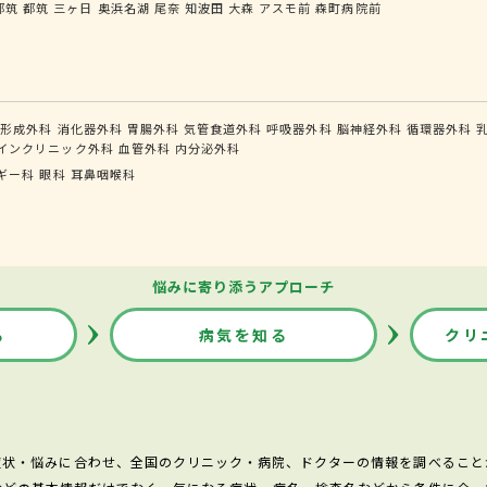
都筑
都筑
三ヶ日
奥浜名湖
尾奈
知波田
大森
アスモ前
森町病院前
形成外科
消化器外科
胃腸外科
気管食道外科
呼吸器外科
脳神経外科
循環器外科
インクリニック外科
血管外科
内分泌外科
ギー科
眼科
耳鼻咽喉科
悩みに寄り添うアプローチ
る
病気を知る
クリ
症状・悩みに合わせ、全国のクリニック・病院、ドクターの情報を調べること