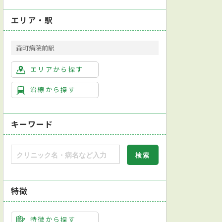
エリア・駅
森町病院前駅
眼科
精神科
耳鼻咽喉科
肛門外科
麻酔科
エリアから探す
沿線から探す
キーワード
特徴
特徴から探す