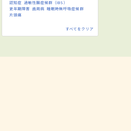
認知症
過敏性腸症候群（IBS）
更年期障害
歯周病
睡眠時無呼吸症候群
片頭痛
すべてをクリア