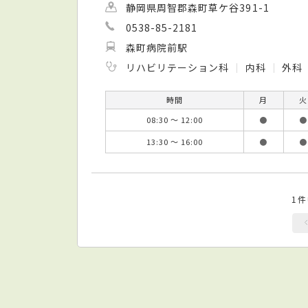
静岡県周智郡森町草ケ谷391-1
0538-85-2181
森町病院前駅
リハビリテーション科
内科
外科
時間
月
火
08:30 ～ 12:00
●
●
13:30 ～ 16:00
●
●
1