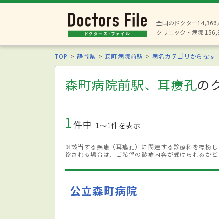
全国のドクター14,36
クリニック・病院 156,
TOP
静岡県
森町病院前駅
病名カテゴリから探す
森町病院前駅、耳瘻孔
の
1
件中
1〜1件を表示
※該当する疾患（耳瘻孔）に関連する診療科を標榜し
診される場合は、ご希望の診療内容が受けられるかど
公立森町病院