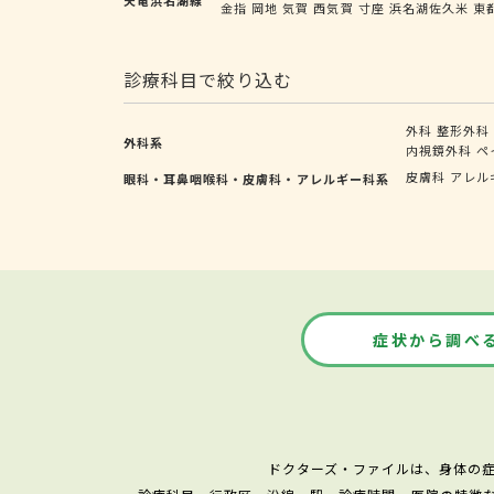
金指
岡地
気賀
西気賀
寸座
浜名湖佐久米
東
診療科目で絞り込む
外科
整形外科
外科系
内視鏡外科
ペ
皮膚科
アレル
眼科・耳鼻咽喉科・皮膚科・アレルギー科系
症状から調べ
ドクターズ・ファイルは、身体の