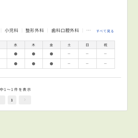
小児科
整形外科
歯科口腔外科
泌尿器科
皮膚科
すべて見る
水
木
金
土
日
祝
●
●
●
－
－
－
●
●
●
－
－
－
件中1～1件を表示
1