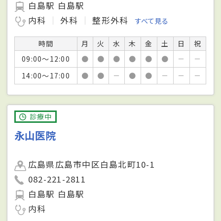
白島駅 白島駅
内科
外科
整形外科
すべて見る
時間
月
火
水
木
金
土
日
祝
09:00～12:00
●
●
●
●
●
●
－
－
14:00～17:00
●
●
－
●
●
－
－
－
診療中
永山医院
広島県広島市中区白島北町10-1
082-221-2811
白島駅 白島駅
内科