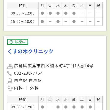
時間
月
火
水
木
金
土
日
祝
09:00～12:00
●
●
●
●
●
－
－
－
15:00～18:00
●
－
●
－
●
－
－
－
診療中
くすの木クリニック
広島県広島市西区楠木町4丁目16番14号
082-238-7764
白島駅 白島駅
内科
外科
時間
月
火
水
木
金
土
日
祝
09:00～12:00
●
－
●
●
●
●
●
－