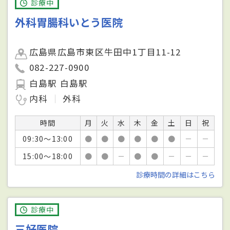
診療中
外科胃腸科いとう医院
広島県広島市東区牛田中1丁目11-12
082-227-0900
白島駅 白島駅
内科
外科
時間
月
火
水
木
金
土
日
祝
09:30～13:00
●
●
●
●
●
●
－
－
15:00～18:00
●
●
－
●
●
－
－
－
診療時間の詳細はこちら
診療中
三好医院