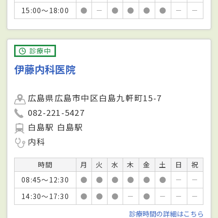
15:00～18:00
●
－
●
●
●
●
－
－
診療中
伊藤内科医院
広島県広島市中区白島九軒町15-7
082-221-5427
白島駅 白島駅
内科
時間
月
火
水
木
金
土
日
祝
08:45～12:30
●
●
●
●
●
●
－
－
14:30～17:30
●
●
●
－
●
－
－
－
診療時間の詳細はこちら