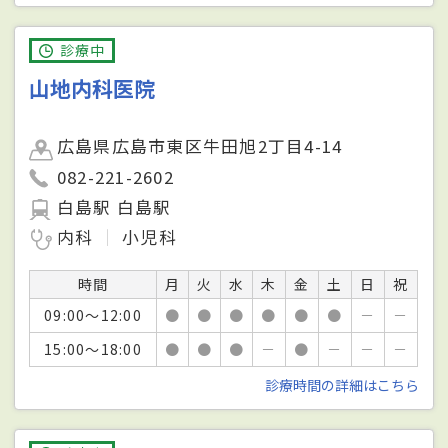
診療中
山地内科医院
広島県広島市東区牛田旭2丁目4-14
082-221-2602
白島駅 白島駅
内科
小児科
時間
月
火
水
木
金
土
日
祝
09:00～12:00
●
●
●
●
●
●
－
－
15:00～18:00
●
●
●
－
●
－
－
－
診療時間の詳細はこちら