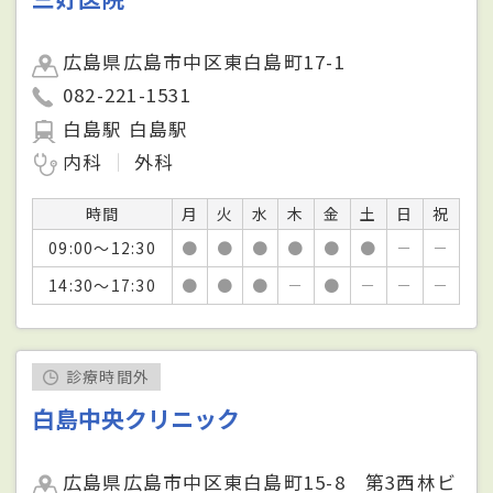
広島県広島市中区東白島町17-1
082-221-1531
白島駅 白島駅
内科
外科
時間
月
火
水
木
金
土
日
祝
09:00～12:30
●
●
●
●
●
●
－
－
14:30～17:30
●
●
●
－
●
－
－
－
診療時間外
白島中央クリニック
広島県広島市中区東白島町15-8 第3西林ビ