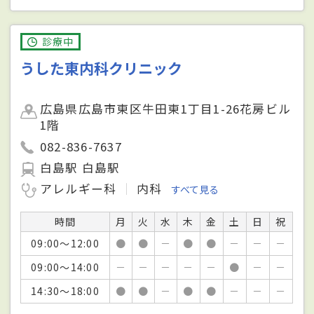
診療中
うした東内科クリニック
広島県広島市東区牛田東1丁目1-26花房ビル
1階
082-836-7637
白島駅 白島駅
アレルギー科
内科
すべて見る
時間
月
火
水
木
金
土
日
祝
09:00～12:00
●
●
－
●
●
－
－
－
09:00～14:00
－
－
－
－
－
●
－
－
14:30～18:00
●
●
－
●
●
－
－
－