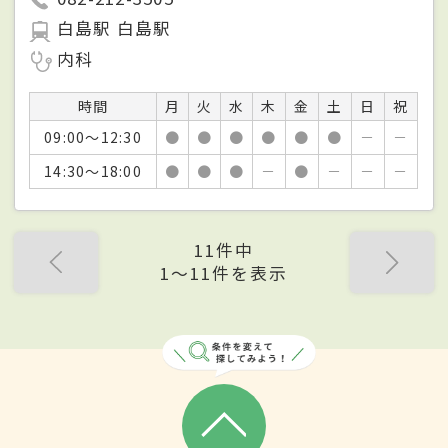
白島駅 白島駅
内科
時間
月
火
水
木
金
土
日
祝
09:00～12:30
●
●
●
●
●
●
－
－
14:30～18:00
●
●
●
－
●
－
－
－
11件中
1〜11件を表示