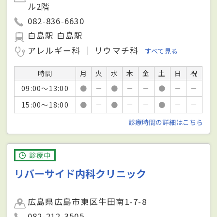
ル2階
082-836-6630
白島駅 白島駅
アレルギー科
リウマチ科
すべて見る
時間
月
火
水
木
金
土
日
祝
09:00～13:00
●
－
●
－
－
●
－
－
15:00～18:00
●
－
●
－
－
●
－
－
診療時間の詳細はこちら
診療中
リバーサイド内科クリニック
広島県広島市東区牛田南1-7-8
082-212-3505