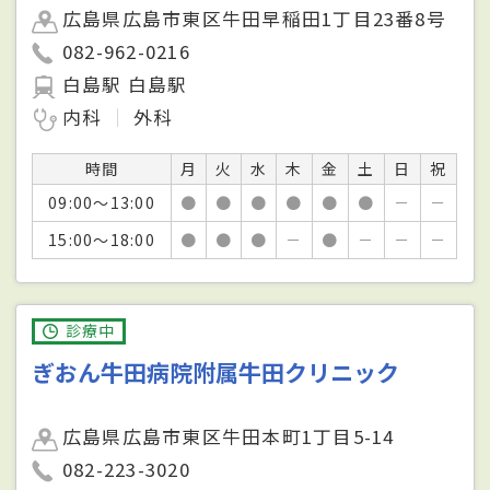
広島県広島市東区牛田早稲田1丁目23番8号
082-962-0216
白島駅 白島駅
内科
外科
時間
月
火
水
木
金
土
日
祝
09:00～13:00
●
●
●
●
●
●
－
－
15:00～18:00
●
●
●
－
●
－
－
－
診療中
ぎおん牛田病院附属牛田クリニック
広島県広島市東区牛田本町1丁目5-14
082-223-3020