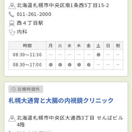
北海道札幌市中央区南1条西5丁目15-2
011-261-2000
西４丁目駅
内科
時間
月
火
水
木
金
土
日
祝
08:30～11:30
－
－
－
－
－
●
－
－
08:30～17:00
●
●
●
●
●
－
－
－
診療時間外
札幌大通胃と大腸の内視鏡クリニック
北海道札幌市中央区大通西3丁目 せんばビル
4階