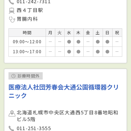
011-242-7311
西４丁目駅
胃腸内科
時間
月
火
水
木
金
土
日
祝
09:00～12:00
－
－
●
●
－
●
●
－
13:00～17:00
－
－
●
●
－
●
●
－
診療時間外
医療法人社団芳春会大通公園循環器クリ
ニック
北海道札幌市中央区大通西5丁目8番地昭和
ビル5階
011-251-3555