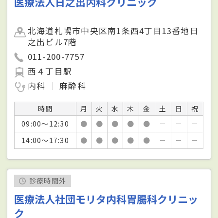
医療法人日之出内科クリニック
北海道札幌市中央区南1条西4丁目13番地日
之出ビル7階
011-200-7757
西４丁目駅
内科
麻酔科
時間
月
火
水
木
金
土
日
祝
09:00～12:30
●
●
●
●
●
－
－
－
14:00～17:30
●
●
●
●
●
－
－
－
診療時間外
医療法人社団モリタ内科胃腸科クリニッ
ク