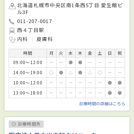
北海道札幌市中央区南1条西5丁目 愛生館ビ
ル3F
011-207-0017
西４丁目駅
内科
皮膚科
時間
月
火
水
木
金
土
日
祝
09:00～12:00
－
－
●
●
－
－
－
－
14:00～19:00
○
●
△
●
△
○
－
－
10:00～12:00
－
－
－
－
－
－
●
●
13:00～18:00
－
－
－
－
－
－
●
●
診療時間の詳細はこちら
診療時間外