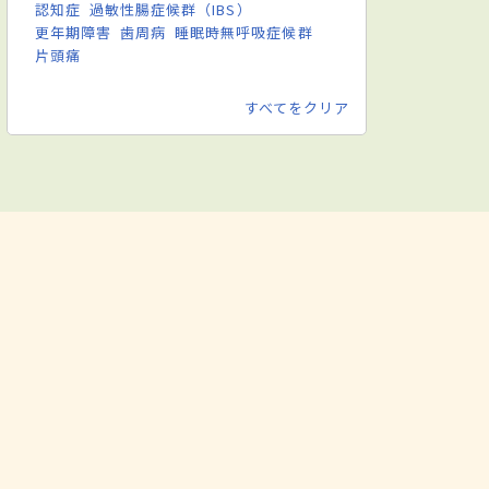
認知症
過敏性腸症候群（IBS）
更年期障害
歯周病
睡眠時無呼吸症候群
片頭痛
すべてをクリア