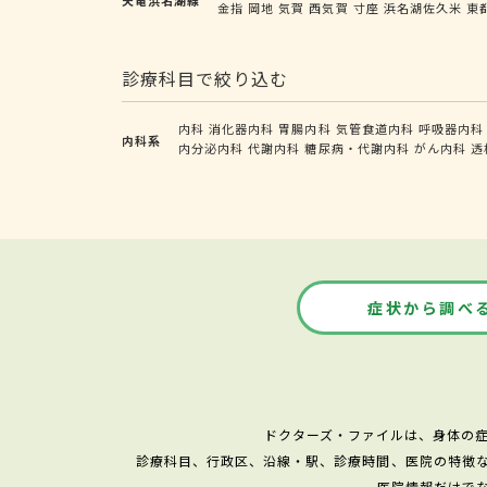
金指
岡地
気賀
西気賀
寸座
浜名湖佐久米
東
診療科目で絞り込む
内科
消化器内科
胃腸内科
気管食道内科
呼吸器内科
内科系
内分泌内科
代謝内科
糖尿病・代謝内科
がん内科
透
症状から調べ
ドクターズ・ファイルは、身体の
診療科目、行政区、沿線・駅、診療時間、医院の特徴
医院情報だけで