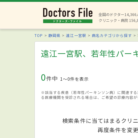
全国のドクター14,36
クリニック・病院 156,
TOP
静岡県
遠江一宮駅
病名カテゴリから探す
遠江一宮駅、若年性パー
0
件中
1〜0件を表示
※該当する疾患（若年性パーキンソン病）に関連する
る医療機関を受診される場合は、ご希望の診療内容が
検索条件に当てはまるクリ
再度条件を変