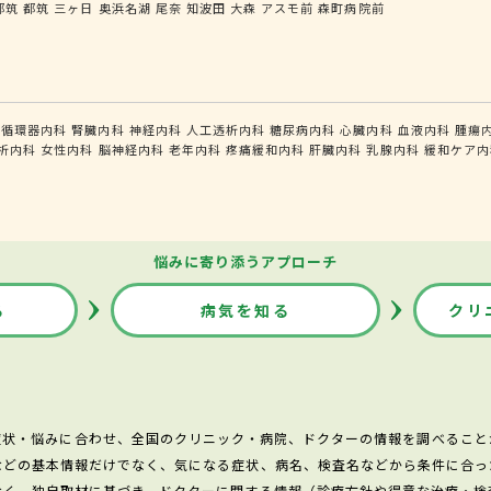
都筑
都筑
三ヶ日
奥浜名湖
尾奈
知波田
大森
アスモ前
森町病院前
循環器内科
腎臓内科
神経内科
人工透析内科
糖尿病内科
心臓内科
血液内科
腫瘍
析内科
女性内科
脳神経内科
老年内科
疼痛緩和内科
肝臓内科
乳腺内科
緩和ケア内
悩みに寄り添うアプローチ
る
病気を知る
クリ
症状・悩みに合わせ、全国のクリニック・病院、ドクターの情報を調べること
などの基本情報だけでなく、気になる症状、病名、検査名などから条件に合っ
なく、独自取材に基づき、ドクターに関する情報（診療方針や得意な治療・検