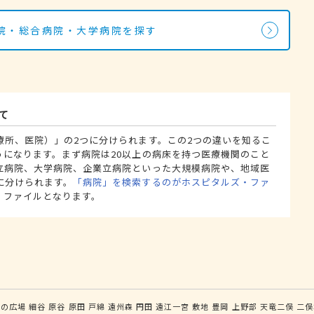
院・総合病院・大学病院を探す
て
療所、医院）」の2つに分けられます。この2つの違いを知るこ
うになります。まず病院は20以上の病床を持つ医療機関のこと
立病院、大学病院、企業立病院といった大規模病院や、地域医
に分けられます。
「病院」を検索するのがホスピタルズ・ファ
・ファイルとなります。
いの広場
細谷
原谷
原田
戸綿
遠州森
円田
遠江一宮
敷地
豊岡
上野部
天竜二俣
二俣