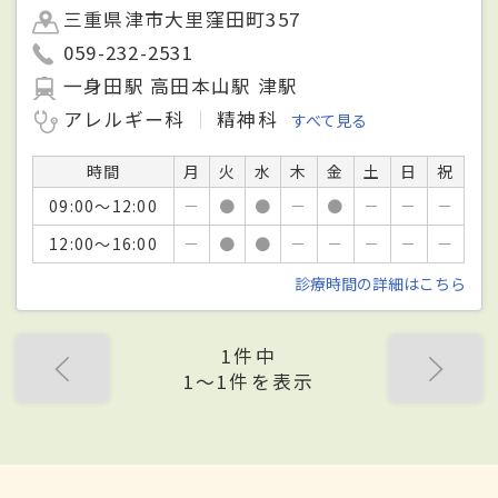
三重県津市大里窪田町357
059-232-2531
一身田駅 高田本山駅 津駅
アレルギー科
精神科
すべて見る
時間
月
火
水
木
金
土
日
祝
09:00～12:00
－
●
●
－
●
－
－
－
12:00～16:00
－
●
●
－
－
－
－
－
診療時間の詳細はこちら
1件中
1〜1件を表示