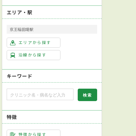
エリア・駅
京王稲田堤駅
エリアから探す
沿線から探す
キーワード
図検査
超音波検査
尿検査
喀痰（かくたん）検査
インフルエンザ抗
特徴
特徴から探す