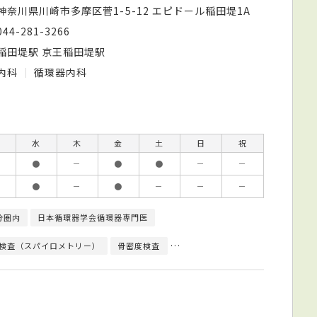
神奈川県川崎市多摩区菅1-5-12 エピドール稲田堤1A
044-281-3266
稲田堤駅 京王稲田堤駅
内科
循環器内科
水
木
金
土
日
祝
●
－
●
●
－
－
●
－
●
－
－
－
分圏内
日本循環器学会循環器専門医
検査（スパイロメトリー）
骨密度検査
心臓超音波（エコー）検査
心電