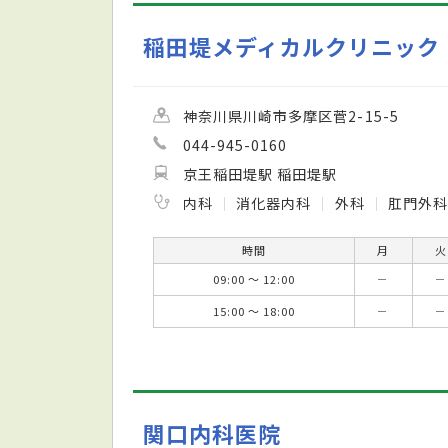
稲田堤メディカルクリニック
神奈川県川崎市多摩区菅2-15-5
044-945-0160
京王稲田堤駅 稲田堤駅
内科
消化器内科
外科
肛門外
時間
月
火
09:00 ～ 12:00
－
－
15:00 ～ 18:00
－
－
関口内科医院