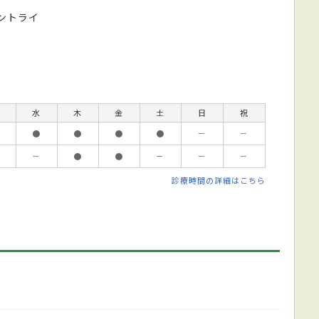
コントライ
水
木
金
土
日
祝
●
●
●
●
－
－
－
●
●
－
－
－
診療時間の詳細はこちら