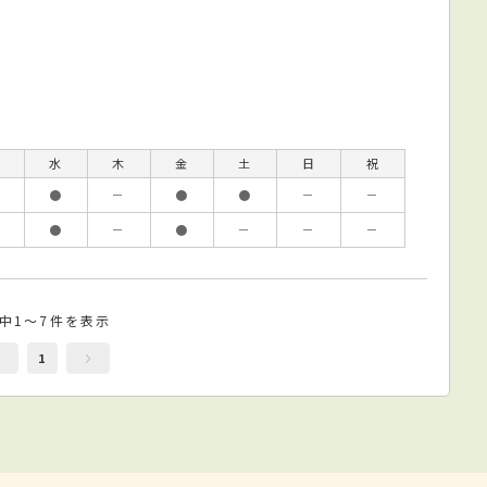
水
木
金
土
日
祝
●
－
●
●
－
－
●
－
●
－
－
－
件中1～7件を表示
1