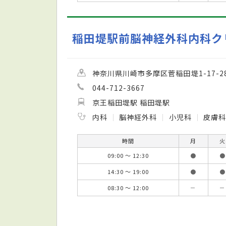
稲田堤駅前脳神経外科内科ク
神奈川県川崎市多摩区菅稲田堤1-17-28 
044-712-3667
京王稲田堤駅 稲田堤駅
内科
脳神経外科
小児科
皮膚科
時間
月
火
09:00 ～ 12:30
●
●
14:30 ～ 19:00
●
●
08:30 ～ 12:00
－
－