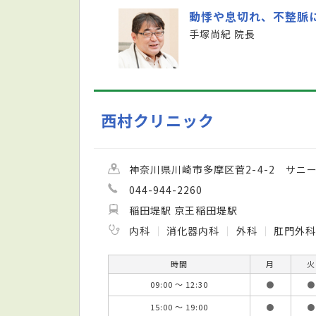
動悸や息切れ、不整脈
手塚尚紀 院長
西村クリニック
神奈川県川崎市多摩区菅2-4-2 サニー
044-944-2260
稲田堤駅 京王稲田堤駅
内科
消化器内科
外科
肛門外科
時間
月
火
09:00 ～ 12:30
●
●
15:00 ～ 19:00
●
●