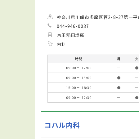
神奈川県川崎市多摩区菅2-8-27第一平
044-946-0037
京王稲田堤駅
内科
時間
月
火
09:00 ～ 12:00
－
●
09:00 ～ 13:00
●
－
15:00 ～ 18:30
●
－
09:00 ～ 12:30
－
●
コハル内科