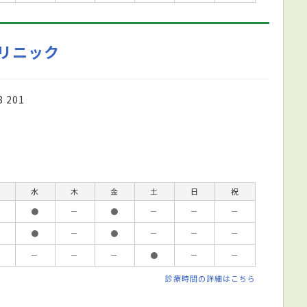
リニック
201
水
木
金
土
日
祝
●
－
●
－
－
－
●
－
●
－
－
－
－
－
－
●
－
－
診療時間の詳細はこちら