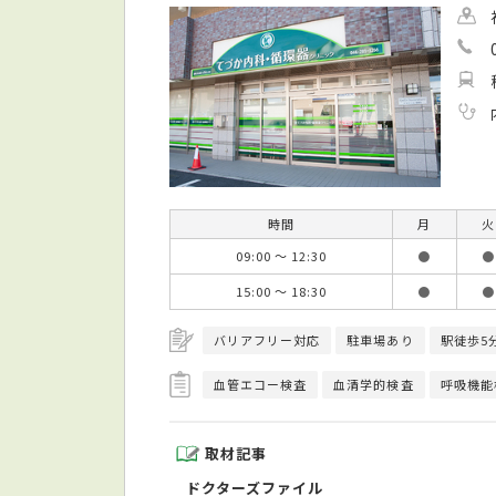
時間
月
火
09:00 ～ 12:30
●
●
15:00 ～ 18:30
●
●
バリアフリー対応
駐車場あり
駅徒歩5
血管エコー検査
血清学的検査
呼吸機能
取材記事
ドクターズファイル