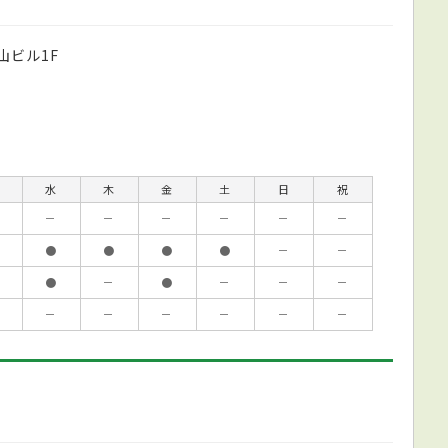
山ビル1F
水
木
金
土
日
祝
－
－
－
－
－
－
●
●
●
●
－
－
●
－
●
－
－
－
－
－
－
－
－
－