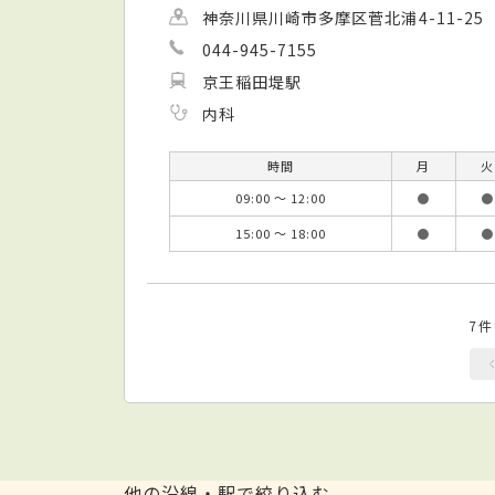
神奈川県川崎市多摩区菅北浦4-11-25
044-945-7155
京王稲田堤駅
内科
時間
月
火
09:00 ～ 12:00
●
●
15:00 ～ 18:00
●
●
7
他の沿線・駅で絞り込む