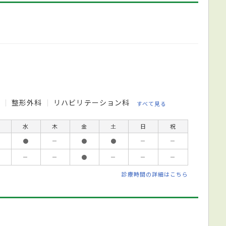
科
整形外科
リハビリテーション科
すべて見る
水
木
金
土
日
祝
●
－
●
●
－
－
－
－
●
－
－
－
診療時間の詳細はこちら