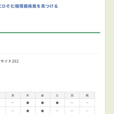
にひそむ循環器疾患を見つける
サイド202
水
木
金
土
日
祝
－
●
●
●
－
－
－
●
●
－
－
－