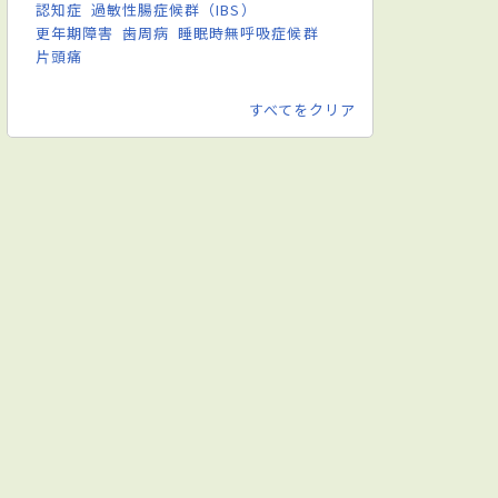
認知症
過敏性腸症候群（IBS）
更年期障害
歯周病
睡眠時無呼吸症候群
片頭痛
すべてをクリア