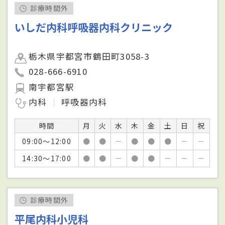
診療時間外
いしだ内科呼吸器内科クリニック
栃木県宇都宮市鶴田町3058-3
028-666-6910
南宇都宮駅
内科
呼吸器内科
時間
月
火
水
木
金
土
日
祝
09:00～12:00
●
●
－
●
●
●
－
－
14:30～17:00
●
●
－
●
●
－
－
－
診療時間外
平尾内科小児科