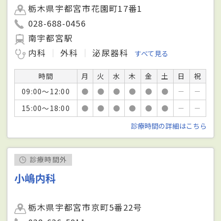
栃木県宇都宮市花園町17番1
028-688-0456
南宇都宮駅
内科
外科
泌尿器科
すべて見る
時間
月
火
水
木
金
土
日
祝
09:00～12:00
●
●
●
●
●
●
－
－
15:00～18:00
●
●
●
●
●
●
－
－
診療時間の詳細はこちら
診療時間外
小嶋内科
栃木県宇都宮市京町5番22号