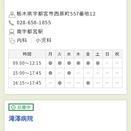
栃木県宇都宮市西原町557番地12
028-658-1855
南宇都宮駅
内科
小児科
時間
月
火
水
木
金
土
日
祝
09:00～12:15
●
●
●
●
●
●
－
－
15:00～17:45
●
－
●
－
－
－
－
－
16:15～17:45
－
●
－
－
●
－
－
－
診療中
滝澤病院