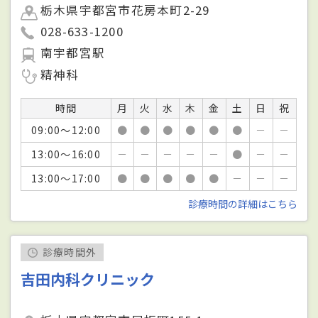
栃木県宇都宮市花房本町2-29
028-633-1200
南宇都宮駅
精神科
時間
月
火
水
木
金
土
日
祝
09:00～12:00
●
●
●
●
●
●
－
－
13:00～16:00
－
－
－
－
－
●
－
－
13:00～17:00
●
●
●
●
●
－
－
－
診療時間の詳細はこちら
診療時間外
吉田内科クリニック