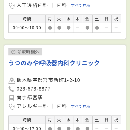
人工透析内科
内科
すべて見る
時間
月
火
水
木
金
土
日
祝
09:00～10:30
●
●
●
－
●
●
－
－
診療時間外
うつのみや呼吸器内科クリニック
栃木県宇都宮市新町1-2-10
028-678-8877
南宇都宮駅
アレルギー科
内科
すべて見る
時間
月
火
水
木
金
土
日
祝
09:00～12:00
●
●
●
●
●
－
－
－