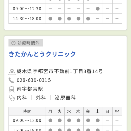
09:00～12:30
－
－
－
－
－
●
－
－
14:30～18:00
●
●
●
●
●
－
－
－
診療時間外
きたかんとうクリニック
栃木県宇都宮市不動前1丁目3番14号
028-639-0315
南宇都宮駅
内科
外科
泌尿器科
時間
月
火
水
木
金
土
日
祝
09:00～12:00
●
●
●
●
●
●
－
－
15:00～18:00
●
●
●
●
●
●
－
－