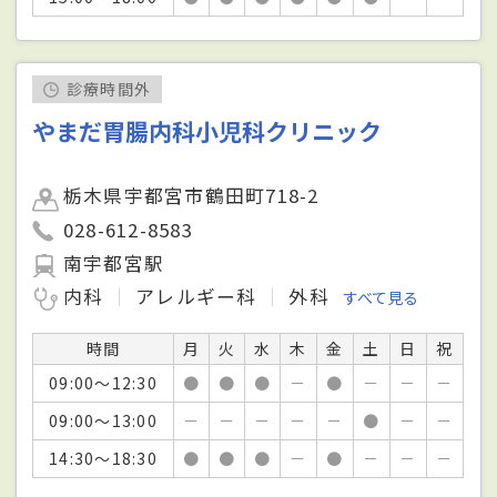
診療時間外
やまだ胃腸内科小児科クリニック
栃木県宇都宮市鶴田町718-2
028-612-8583
南宇都宮駅
内科
アレルギー科
外科
すべて見る
時間
月
火
水
木
金
土
日
祝
09:00～12:30
●
●
●
－
●
－
－
－
09:00～13:00
－
－
－
－
－
●
－
－
14:30～18:30
●
●
●
－
●
－
－
－