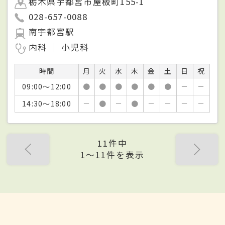
栃木県宇都宮市屋板町155-1
028-657-0088
南宇都宮駅
内科
小児科
時間
月
火
水
木
金
土
日
祝
09:00～12:00
●
●
●
●
●
●
－
－
14:30～18:00
－
●
－
●
－
－
－
－
11件中
1〜11件を表示