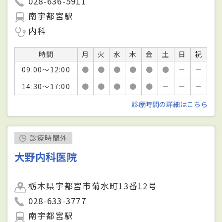
028-636-5911
南宇都宮駅
内科
時間
月
火
水
木
金
土
日
祝
09:00～12:00
●
●
●
●
●
●
－
－
14:30～17:00
●
●
●
●
●
－
－
－
診療時間の詳細はこちら
診療時間外
大野内科医院
栃木県宇都宮市菊水町13番12号
028-633-3777
南宇都宮駅