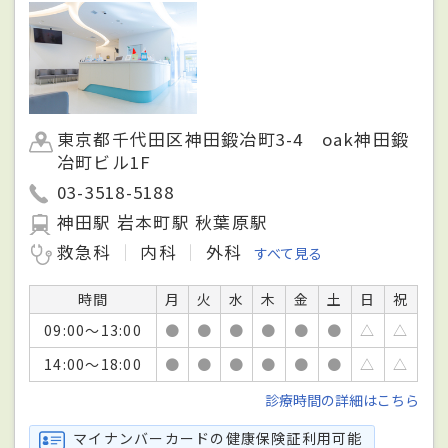
東京都千代田区神田鍛冶町3-4 oak神田鍛
冶町ビル1F
03-3518-5188
神田駅 岩本町駅 秋葉原駅
救急科
内科
外科
すべて見る
時間
月
火
水
木
金
土
日
祝
09:00～13:00
●
●
●
●
●
●
△
△
14:00～18:00
●
●
●
●
●
●
△
△
診療時間の詳細はこちら
マイナンバーカードの健康保険証利用可能