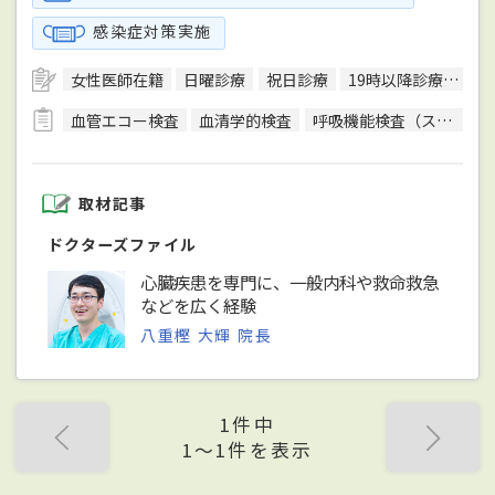
感染症対策実施
女性医師在籍
日曜診療
祝日診療
19時以降診療可
バ
血管エコー検査
血清学的検査
呼吸機能検査（スパイロメトリー）
取材記事
ドクターズファイル
心臓疾患を専門に、一般内科や救命救急
などを広く経験
八重樫 大輝 院長
1件中
1〜1件を表示