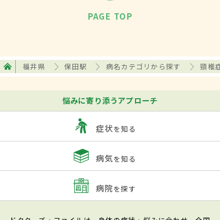
PAGE TOP
福井県
保田駅
病名カテゴリから探す
頸椎
悩みに寄り添うアプローチ
症状
を知る
病気
を知る
病院
を探す
ドクターズ・ファイルは、身体の症状・悩みに合わせ、全国