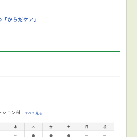
の「からだケア」
ーション科
すべて見る
水
木
金
土
日
祝
－
●
●
●
－
－