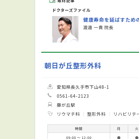
取材記事
ドクターズファイル
健康寿命を延ばすため
渡邉 一貴 院長
朝日が丘整形外科
愛知県長久手市下山48-1
0561-64-2123
藤が丘駅
リウマチ科
整形外科
リハビリテ
時間
月
火
09:00 ～ 12:00
●
●