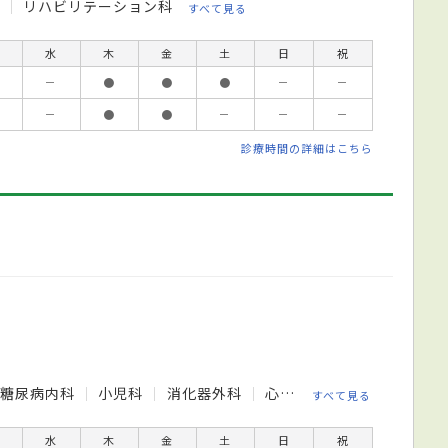
科
リハビリテーション科
すべて見る
水
木
金
土
日
祝
－
●
●
●
－
－
－
●
●
－
－
－
診療時間の詳細はこちら
糖尿病内科
小児科
消化器外科
心臓外科
血管外科
呼
すべて見る
水
木
金
土
日
祝