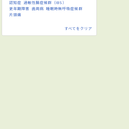
認知症
過敏性腸症候群（IBS）
更年期障害
歯周病
睡眠時無呼吸症候群
片頭痛
すべてをクリア
吸器外科
脳神経外科
整形外科
皮膚科
泌尿器科
産婦