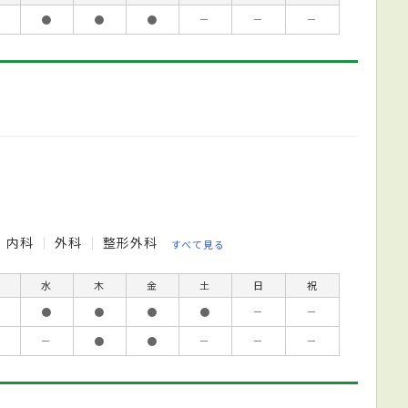
●
●
●
－
－
－
内科
外科
整形外科
すべて見る
水
木
金
土
日
祝
●
●
●
●
－
－
－
●
●
－
－
－