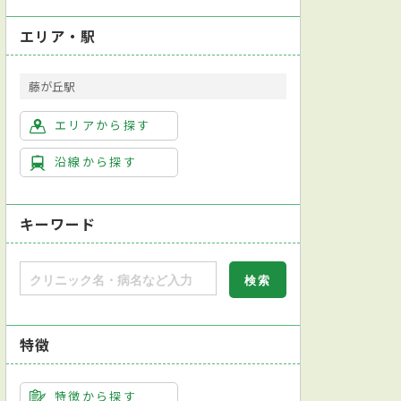
エリア・駅
藤が丘駅
エリアから探す
沿線から探す
キーワード
外科学会整形外科専門医
日本リウマチ学会リウマチ専門医
英語対応可
特徴
音波検査
尿検査
チェアーテスト（椅子挙上テスト）
レントゲン検査
特徴から探す