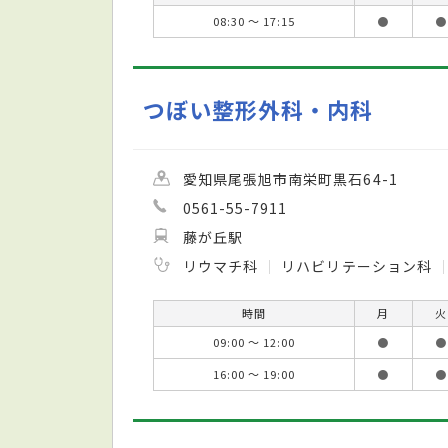
08:30 ～ 17:15
●
●
つぼい整形外科・内科
愛知県尾張旭市南栄町黒石64-1
0561-55-7911
藤が丘駅
リウマチ科
リハビリテーション科
時間
月
火
09:00 ～ 12:00
●
●
16:00 ～ 19:00
●
●