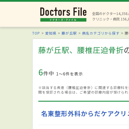
全国のドクター14,35
クリニック・病院 156,
TOP
愛知県
藤が丘駅
病名カテゴリから探す
腰
藤が丘駅、腰椎圧迫骨折
6
件中
1〜6件を表示
※該当する疾患（腰椎圧迫骨折）に関連する診療科を
関を受診される場合は、ご希望の診療内容が受けられ
名東整形外科からだケアクリ