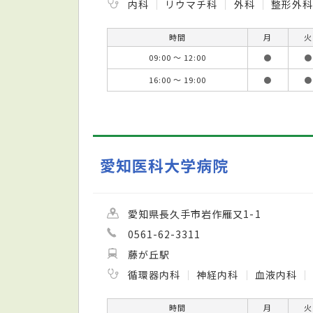
内科
リウマチ科
外科
整形外
時間
月
火
09:00 ～ 12:00
●
●
16:00 ～ 19:00
●
●
愛知医科大学病院
愛知県長久手市岩作雁又1-1
0561-62-3311
藤が丘駅
循環器内科
神経内科
血液内科
時間
月
火