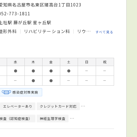
愛知県名古屋市名東区猪高台1丁目1023
052-773-1811
上社駅 藤が丘駅 星ヶ丘駅
整形外科
リハビリテーション科
リウマチ科
すべて見る
水
木
金
土
日
祝
●
●
●
●
－
－
－
●
●
－
－
－
感染症対策実施
エレベーターあり
クレジットカード対応
モバイル決済対応
日本整形
検査（認知症検査）
神経生理学検査
Thomsen（トムセン）テスト
超