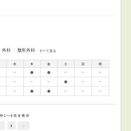
外科
整形外科
すべて見る
水
木
金
土
日
祝
－
●
●
－
－
－
－
－
－
●
－
－
－
●
●
－
－
－
件中1～6件を表示
1