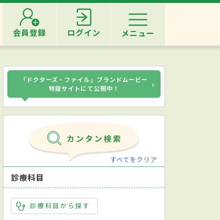
会員登録
ログイン
メニュー
「ドクターズ・ファイル」ブランドムービー
›
特設サイトにて公開中！
すべてをクリア
診療科目
診療科目から探す