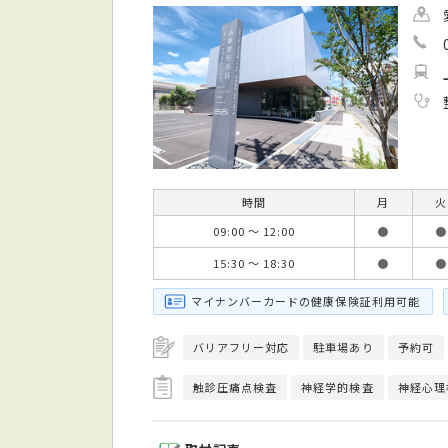
時間
月
火
09:00 ～ 12:00
●
●
15:30 ～ 18:30
●
●
マイナンバーカードの健康保険証利用可能
バリアフリー対応
駐車場あり
予約可
触診圧痛点検査
神経学的検査
神経心理