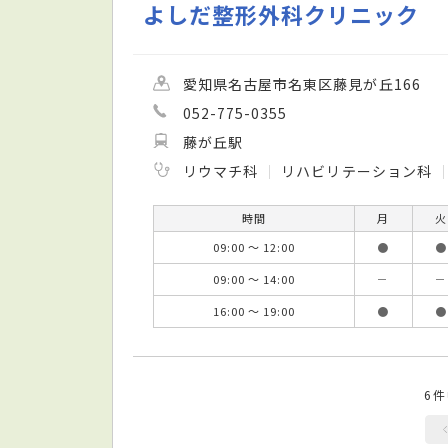
よしだ整形外科クリニック
愛知県名古屋市名東区藤見が丘166
052-775-0355
藤が丘駅
リウマチ科
リハビリテーション科
時間
月
火
09:00 ～ 12:00
●
●
09:00 ～ 14:00
－
－
16:00 ～ 19:00
●
●
6