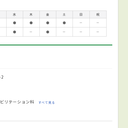
水
木
金
土
日
祝
●
●
●
●
－
－
●
－
●
－
－
－
2
ビリテーション科
すべて見る