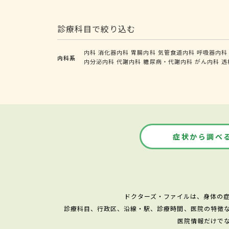
診療科目で絞り込む
内科
消化器内科
胃腸内科
気管食道内科
呼吸器内科
内科系
内分泌内科
代謝内科
糖尿病・代謝内科
がん内科
透
症状から調べ
ドクターズ・ファイルは、身体の
診療科目、行政区、沿線・駅、診療時間、医院の特徴
医院情報だけで