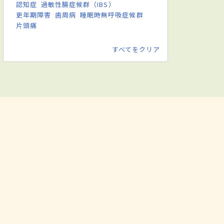
認知症
過敏性腸症候群（IBS）
更年期障害
歯周病
睡眠時無呼吸症候群
片頭痛
すべてをクリア