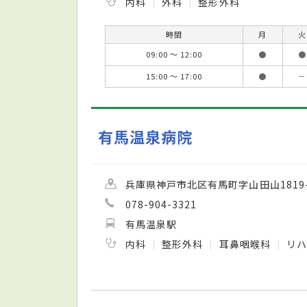
内科
外科
整形外科
時間
月
火
09:00 ～ 12:00
●
●
15:00 ～ 17:00
●
－
有馬温泉病院
兵庫県神戸市北区有馬町字山田山1819-
078-904-3321
有馬温泉駅
内科
整形外科
耳鼻咽喉科
リハ