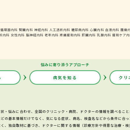
循環器内科
腎臓内科
神経内科
人工透析内科
糖尿病内科
心臓内科
血液内科
腫瘍
析内科
女性内科
脳神経内科
老年内科
疼痛緩和内科
肝臓内科
乳腺内科
緩和ケア内
悩みに寄り添うアプローチ
る
病気を知る
クリ
症状・悩みに合わせ、全国のクリニック・病院、ドクターの情報を調べること
などの基本情報だけでなく、気になる症状、病名、検査名などから条件に合っ
なく、独自取材に基づき、ドクターに関する情報（診療方針や得意な治療・検