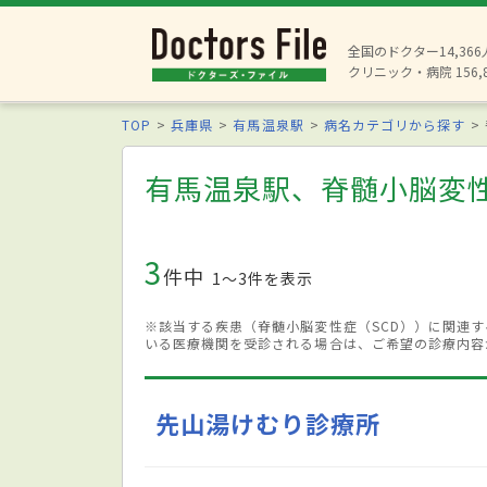
全国のドクター14,36
クリニック・病院 156,
TOP
兵庫県
有馬温泉駅
病名カテゴリから探す
有馬温泉駅、脊髄小脳変性
3
件中
1〜3件を表示
※該当する疾患（脊髄小脳変性症（SCD））に関連
いる医療機関を受診される場合は、ご希望の診療内容
先山湯けむり診療所