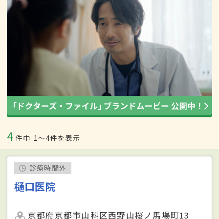
4
件中
1〜4件を表示
診療時間外
樋口医院
京都府京都市山科区西野山桜ノ馬場町13