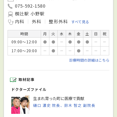
075-592-1580
椥辻駅 小野駅
内科
外科
整形外科
すべて見る
時間
月
火
水
木
金
土
日
祝
09:00～12:00
●
●
－
●
●
●
－
－
17:00～20:00
－
●
－
－
●
－
－
－
診療時間の詳細はこちら
取材記事
ドクターズファイル
生まれ育った町に医療で貢献
樋口 濃史 院長、鈴木 智之 副院長