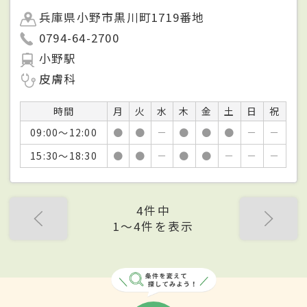
兵庫県小野市黒川町1719番地
0794-64-2700
小野駅
皮膚科
時間
月
火
水
木
金
土
日
祝
09:00～12:00
●
●
－
●
●
●
－
－
15:30～18:30
●
●
－
●
●
－
－
－
4件中
1〜4件を表示