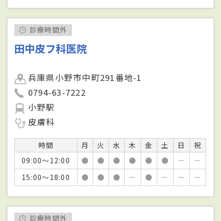
診療時間外
田中皮フ科医院
兵庫県小野市中町291番地-1
0794-63-7222
小野駅
皮膚科
時間
月
火
水
木
金
土
日
祝
09:00～12:00
●
●
●
●
●
●
－
－
15:00～18:00
●
●
●
－
●
－
－
－
診療時間外