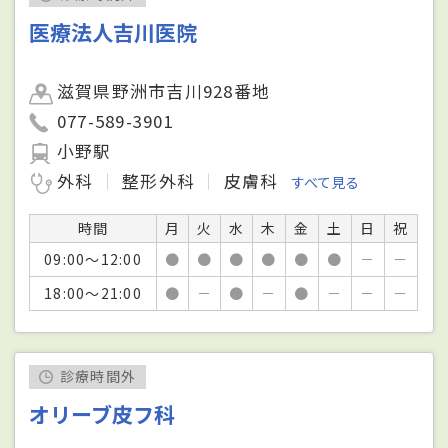
医療法人吉川医院
滋賀県野洲市吉川928番地
077-589-3901
小野駅
外科
整形外科
皮膚科
すべて見る
時間
月
火
水
木
金
土
日
祝
09:00～12:00
●
●
●
●
●
●
－
－
18:00～21:00
●
－
●
－
●
－
－
－
診療時間外
オリーブ皮フ科