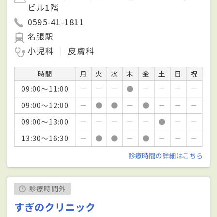
ビル1階
0595-41-1811
名張駅
小児科
皮膚科
時間
月
火
水
木
金
土
日
祝
09:00～11:00
－
－
－
●
－
－
－
－
09:00～12:00
－
●
●
－
●
－
－
－
09:00～13:00
－
－
－
－
－
●
－
－
13:30～16:30
－
●
●
－
●
－
－
－
診療時間の詳細はこちら
診療時間外
すぎのクリニック