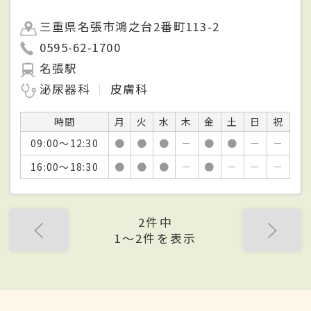
三重県名張市鴻之台2番町113-2
0595-62-1700
名張駅
泌尿器科
皮膚科
時間
月
火
水
木
金
土
日
祝
09:00～12:30
●
●
●
－
●
●
－
－
16:00～18:30
●
●
●
－
●
－
－
－
2件中
1〜2件を表示