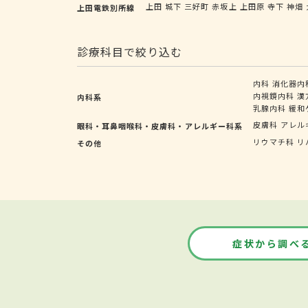
上田
城下
三好町
赤坂上
上田原
寺下
神畑
上田電鉄別所線
診療科目で絞り込む
内科
消化器内
内視鏡内科
漢
内科系
乳腺内科
緩和
皮膚科
アレル
眼科・耳鼻咽喉科・皮膚科・アレルギー科系
リウマチ科
リ
その他
症状から調べ