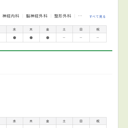
神経内科
脳神経外科
整形外科
皮膚科
泌尿器科
眼
すべて見る
水
木
金
土
日
祝
●
●
●
－
－
－
水
木
金
土
日
祝