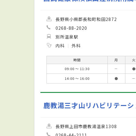
長野県小県郡長和町和田2872
0268-88-2020
別所温泉駅
内科
外科
時間
月
火
09:00 ～ 11:30
－
●
14:00 ～ 16:00
●
－
鹿教湯三才山リハビリテーシ
長野県上田市鹿教湯温泉1308
0268-44-2111