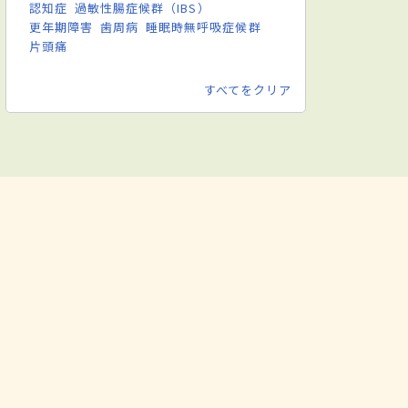
認知症
過敏性腸症候群（IBS）
更年期障害
歯周病
睡眠時無呼吸症候群
片頭痛
すべてをクリア