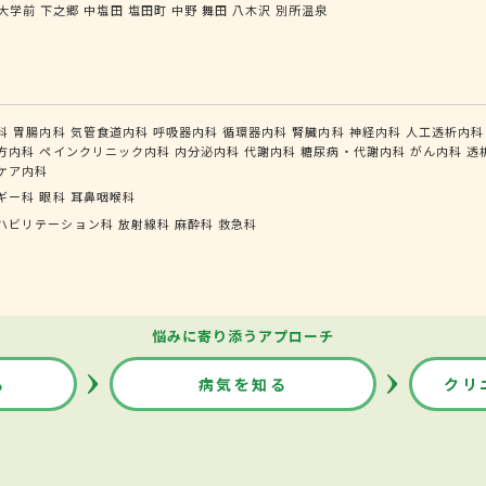
大学前
下之郷
中塩田
塩田町
中野
舞田
八木沢
別所温泉
科
胃腸内科
気管食道内科
呼吸器内科
循環器内科
腎臓内科
神経内科
人工透析内科
方内科
ペインクリニック内科
内分泌内科
代謝内科
糖尿病・代謝内科
がん内科
透
ケア内科
ギー科
眼科
耳鼻咽喉科
ハビリテーション科
放射線科
麻酔科
救急科
悩みに寄り添うアプローチ
る
病気を知る
クリ