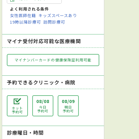
よく利用される条件
女性医師在籍
キッズスペースあり
科
耳鼻咽喉科
リハビリテーション科
放射線科
歯科
19時以降診療可
訪問診療可
マイナ受付対応可能な医療機関
マイナンバーカードの健康保険証利用可能
予約できるクリニック・病院
08/08
08/09
今日
明日
ネット
予約可
予約可
予約可
診療曜日・時間