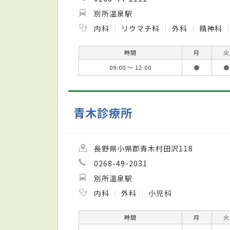
別所温泉駅
内科
リウマチ科
外科
精神科
時間
月
火
09:00 ～ 12:00
●
●
青木診療所
長野県小県郡青木村田沢118
0268-49-2031
別所温泉駅
内科
外科
小児科
時間
月
火