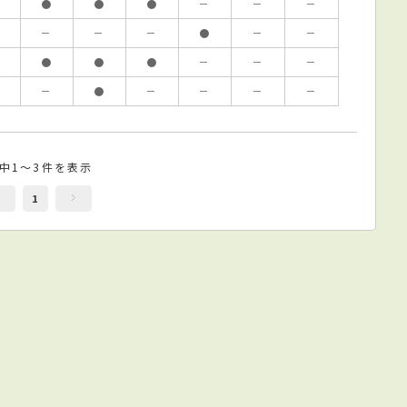
●
●
●
－
－
－
－
－
－
●
－
－
●
●
●
－
－
－
－
●
－
－
－
－
件中1～3件を表示
1