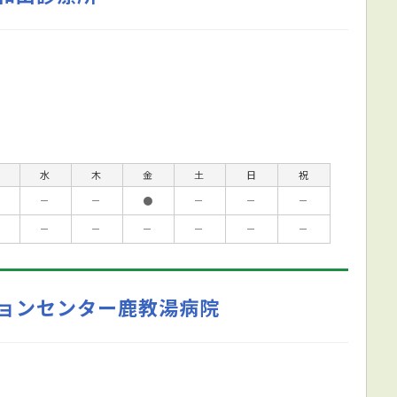
水
木
金
土
日
祝
－
－
●
－
－
－
－
－
－
－
－
－
ョンセンター鹿教湯病院