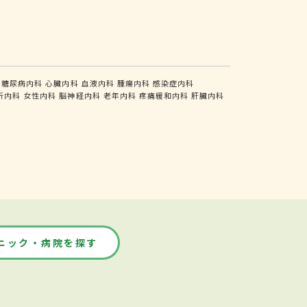
糖尿病内科
心臓内科
血液内科
腫瘍内科
感染症内科
析内科
女性内科
脳神経内科
老年内科
疼痛緩和内科
肝臓内科
ニック・病院を探す