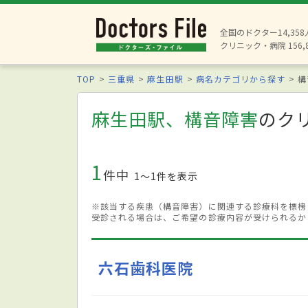
全国のドクター14,35
クリニック・病院 156,
TOP
三重県
麻生田駅
病名カテゴリから探す
構
麻生田駅、構音障害
のク
1
件中
1〜1件を表示
※該当する疾患（構音障害）に関連する診療科を標榜
受診される場合は、ご希望の診療内容が受けられるか
六石歯科医院