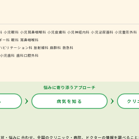
科
小児眼科
小児耳鼻咽喉科
小児皮膚科
小児神経内科
小児泌尿器科
小児整形外科
ギー科
眼科
耳鼻咽喉科
ハビリテーション科
放射線科
麻酔科
救急科
小児歯科
歯科口腔外科
悩みに寄り添うアプローチ
る
病気を知る
クリ
症状・悩みに合わせ、全国のクリニック・病院、ドクターの情報を調べること