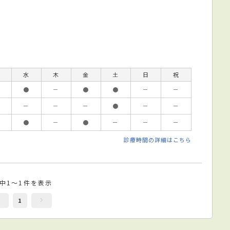
水
木
金
土
日
祝
●
－
●
●
－
－
－
－
－
●
－
－
●
－
●
－
－
－
診療時間の詳細はこちら
件中1～1件を表示
1