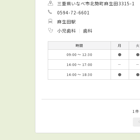
三重県いなべ市北勢町麻生田3315-1
0594-72-6601
麻生田駅
小児歯科
歯科
時間
月
火
09:00 ～ 12:30
●
●
14:00 ～ 17:00
－
－
14:00 ～ 18:30
●
●
1