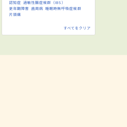
認知症
過敏性腸症候群（IBS）
更年期障害
歯周病
睡眠時無呼吸症候群
片頭痛
すべてをクリア