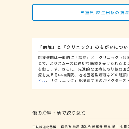
三重県 麻生田駅の病
「病院」と「クリニック」のちがいについ
医療機関は一般的に「病院」と「クリニック（診
とで、よりスムーズに適切な医療を受けられるよ
を指します。さらに、先進的な医療に取り組む国
療を支える中核病院、地域密着型病院などの種類
イル
、「クリニック」を検索するのがドクターズ
他の沿線・駅で絞り込む
西桑名
馬道
西別所
蓮花寺
在良
星川
七和
三岐鉄道北勢線