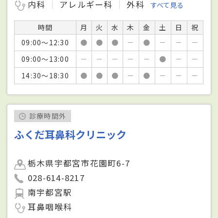
内科
アレルギー科
外科
すべて見る
時間
月
火
水
木
金
土
日
祝
09:00～12:30
●
●
●
－
●
－
－
－
09:00～13:00
－
－
－
－
－
●
－
－
14:30～18:30
●
●
●
－
●
－
－
－
診療時間外
ふくだ耳鼻科クリニック
栃木県宇都宮市花園町6-7
028-614-8217
南宇都宮駅
耳鼻咽喉科