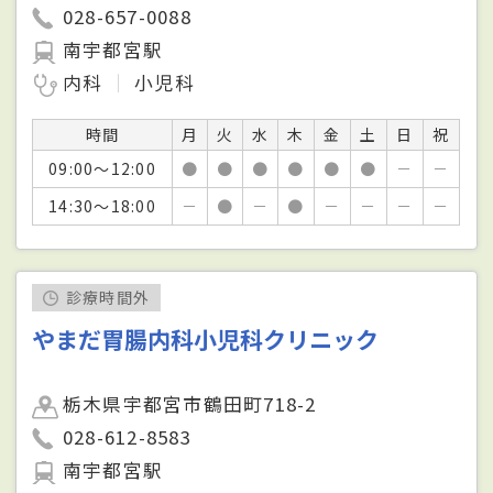
028-657-0088
南宇都宮駅
内科
小児科
時間
月
火
水
木
金
土
日
祝
09:00～12:00
●
●
●
●
●
●
－
－
14:30～18:00
－
●
－
●
－
－
－
－
診療時間外
やまだ胃腸内科小児科クリニック
栃木県宇都宮市鶴田町718-2
028-612-8583
南宇都宮駅