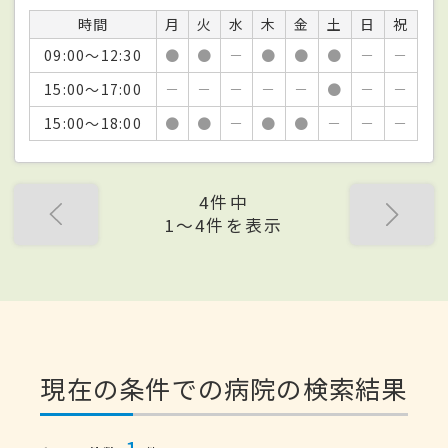
時間
月
火
水
木
金
土
日
祝
09:00～12:30
●
●
－
●
●
●
－
－
15:00～17:00
－
－
－
－
－
●
－
－
15:00～18:00
●
●
－
●
●
－
－
－
4件中
1〜4件を表示
現在の条件での病院の検索結果