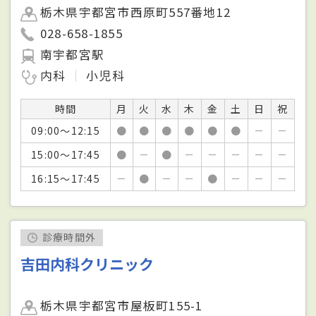
栃木県宇都宮市西原町557番地12
028-658-1855
南宇都宮駅
内科
小児科
時間
月
火
水
木
金
土
日
祝
09:00～12:15
●
●
●
●
●
●
－
－
15:00～17:45
●
－
●
－
－
－
－
－
16:15～17:45
－
●
－
－
●
－
－
－
診療時間外
吉田内科クリニック
栃木県宇都宮市屋板町155-1