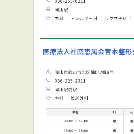
086-255-6211
岡山駅
内科
アレルギー科
リウマチ科
医療法人社団恵風会宮本整形
岡山県岡山市北区錦町2番8号
086-225-2311
岡山駅前駅
内科
整形外科
時間
月
火
09:00 ～ 12:00
●
●
15:00 ～ 18:00
●
●