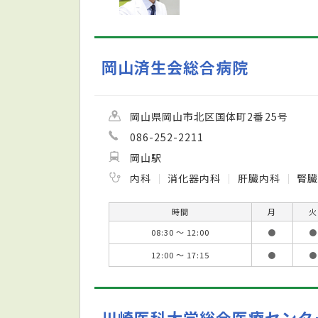
岡山済生会総合病院
岡山県岡山市北区国体町2番25号
086-252-2211
岡山駅
内科
消化器内科
肝臓内科
腎
時間
月
火
08:30 ～ 12:00
●
●
12:00 ～ 17:15
●
●
川崎医科大学総合医療センタ