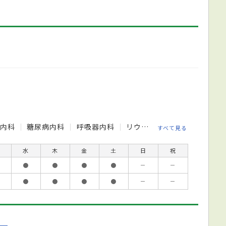
臓内科
糖尿病内科
呼吸器内科
リウマチ科
循環器内科
すべて見る
水
木
金
土
日
祝
●
●
●
●
－
－
●
●
●
●
－
－
ー