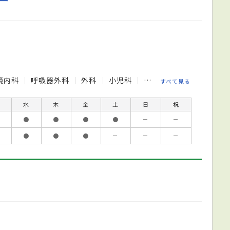
鏡内科
呼吸器外科
外科
小児科
形成外科
循環器内科
すべて見る
水
木
金
土
日
祝
●
●
●
●
－
－
●
●
●
－
－
－