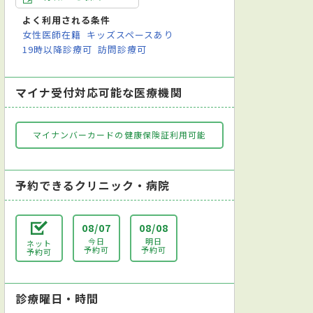
よく利用される条件
女性医師在籍
キッズスペースあり
19時以降診療可
訪問診療可
マイナ受付対応可能な医療機関
マイナンバーカードの健康保険証利用可能
精神科
小児科
外科
呼吸器外科
消化器外科
血管外
予約できるクリニック・病院
08/07
08/08
今日
明日
ネット
予約可
予約可
予約可
診療曜日・時間