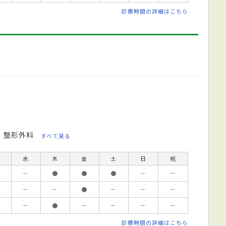
診療時間の詳細はこちら
整形外科
すべて見る
水
木
金
土
日
祝
－
●
●
●
－
－
－
－
●
－
－
－
－
●
－
－
－
－
診療時間の詳細はこちら