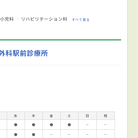
小児科
リハビリテーション科
すべて見る
外科駅前診療所
水
木
金
土
日
祝
●
●
●
●
－
－
●
●
－
－
－
－