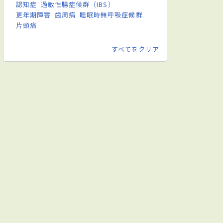
認知症
過敏性腸症候群（IBS）
更年期障害
歯周病
睡眠時無呼吸症候群
片頭痛
すべてをクリア