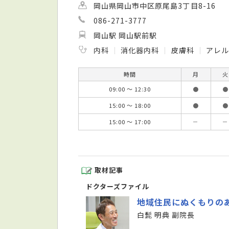
岡山県岡山市中区原尾島3丁目8-16
086-271-3777
岡山駅 岡山駅前駅
内科
消化器内科
皮膚科
アレ
時間
月
火
09:00 ～ 12:30
●
●
15:00 ～ 18:00
●
●
15:00 ～ 17:00
－
－
取材記事
ドクターズファイル
地域住民にぬくもりの
白髭 明典 副院長