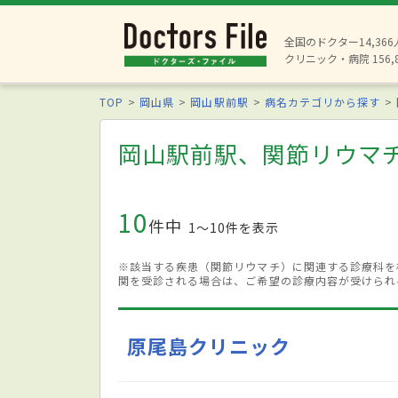
全国のドクター14,36
クリニック・病院 156,
TOP
岡山県
岡山駅前駅
病名カテゴリから探す
岡山駅前駅、関節リウマ
10
件中
1〜10件を表示
※該当する疾患（関節リウマチ）に関連する診療科を
関を受診される場合は、ご希望の診療内容が受けられ
原尾島クリニック