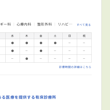
ルギー科
心療内科
整形外科
リハビリテーション科
すべて見る
水
木
金
土
日
祝
●
●
●
●
－
－
●
－
●
－
－
－
－
●
－
－
－
－
診療時間の詳細はこちら
ある医療を提供する有床診療所