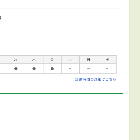
号
水
木
金
土
日
祝
●
●
●
－
－
－
診療時間の詳細はこちら