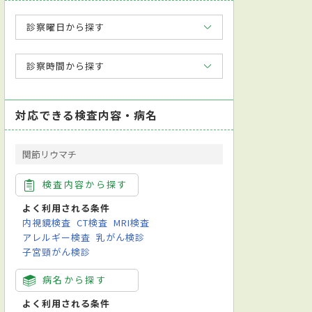
診察曜日から探す
診察時間から探す
心療内科
心臓血管外科
放射線科
救急科
整形外科
対応できる検査内容・病名
関節リウマチ
検査内容から探す
よく利用される条件
内視鏡検査
CT検査
MRI検査
アレルギー検査
乳がん検診
子宮頸がん検診
病名から探す
よく利用される条件