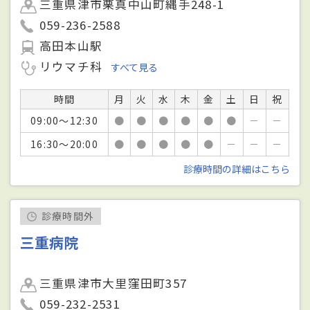
三重県津市栗真中山町縄手248-1
059-236-2588
高田本山駅
リウマチ科
すべて見る
時間
月
火
水
木
金
土
日
祝
09:00～12:30
●
●
●
●
●
●
－
－
16:30～20:00
●
●
●
●
●
－
－
－
診療時間の詳細はこちら
診療時間外
三重病院
三重県津市大里窪田町357
059-232-2531