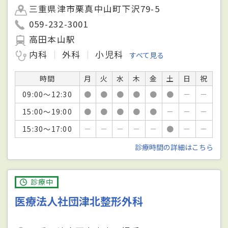
三重県津市栗真中山町下沢79-5
059-232-3001
高田本山駅
内科
外科
小児科
すべて見る
時間
月
火
水
木
金
土
日
祝
09:00～12:30
●
●
●
●
●
●
－
－
15:00～19:00
●
●
●
●
●
－
－
－
15:30～17:00
－
－
－
－
－
●
－
－
診療時間の詳細はこちら
診療中
医療法人社団津北整形外科