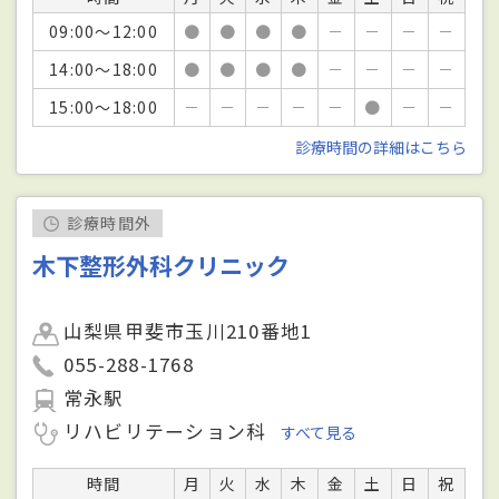
09:00～12:00
●
●
●
●
－
－
－
－
14:00～18:00
●
●
●
●
－
－
－
－
15:00～18:00
－
－
－
－
－
●
－
－
診療時間の詳細はこちら
診療時間外
木下整形外科クリニック
山梨県甲斐市玉川210番地1
055-288-1768
常永駅
リハビリテーション科
すべて見る
時間
月
火
水
木
金
土
日
祝