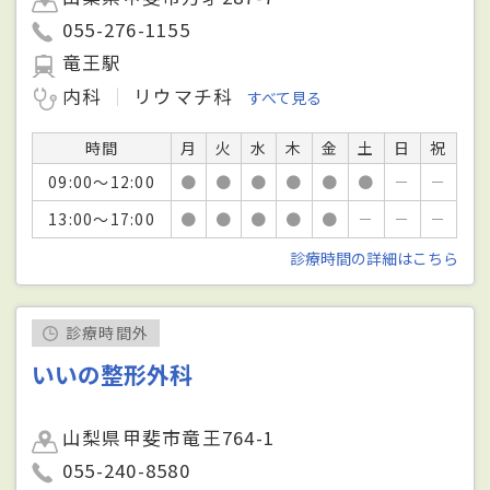
055-276-1155
竜王駅
内科
リウマチ科
すべて見る
時間
月
火
水
木
金
土
日
祝
09:00～12:00
●
●
●
●
●
●
－
－
13:00～17:00
●
●
●
●
●
－
－
－
診療時間の詳細はこちら
診療時間外
いいの整形外科
山梨県甲斐市竜王764-1
055-240-8580