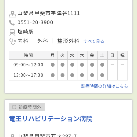
山梨県甲斐市宇津谷1111
0551-20-3900
塩崎駅
内科
外科
整形外科
すべて見る
時間
月
火
水
木
金
土
日
祝
09:00～12:00
●
●
●
●
●
●
－
－
13:30～17:30
●
●
●
●
●
●
－
－
診療時間の詳細はこちら
診療時間外
竜王リハビリテーション病院
山梨県甲斐市万才287-7