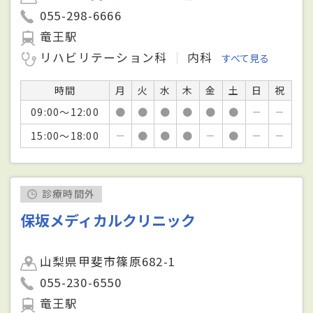
055-298-6666
竜王駅
リハビリテーション科
内科
すべて見る
時間
月
火
水
木
金
土
日
祝
09:00～12:00
●
●
●
●
●
●
－
－
15:00～18:00
－
●
●
●
－
●
－
－
診療時間外
保坂メディカルクリニック
山梨県甲斐市篠原682-1
055-230-6550
竜王駅