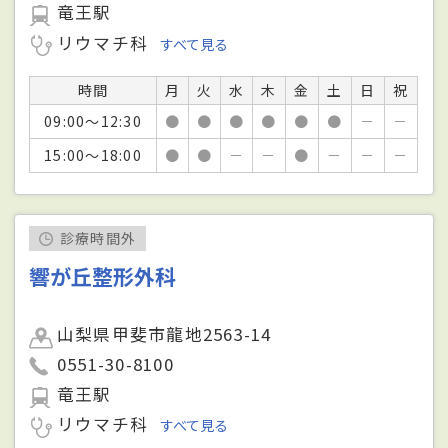
竜王駅
リウマチ科
すべて見る
時間
月
火
水
木
金
土
日
祝
09:00～12:30
●
●
●
●
●
●
－
－
15:00～18:00
●
●
－
－
●
－
－
－
診療時間外
響が丘整形外科
山梨県甲斐市龍地2563-14
0551-30-8100
竜王駅
リウマチ科
すべて見る