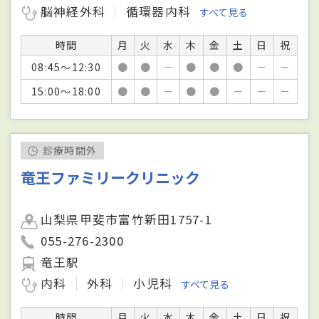
脳神経外科
循環器内科
すべて見る
時間
月
火
水
木
金
土
日
祝
08:45～12:30
●
●
－
●
●
●
－
－
15:00～18:00
●
●
－
●
●
－
－
－
診療時間外
竜王ファミリークリニック
山梨県甲斐市富竹新田1757-1
055-276-2300
竜王駅
内科
外科
小児科
すべて見る
時間
月
火
水
木
金
土
日
祝