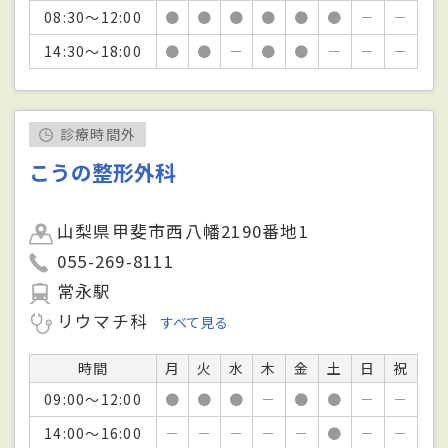
08:30～12:00
●
●
●
●
●
●
－
－
14:30～18:00
●
●
－
●
●
－
－
－
診療時間外
こうの整形外科
山梨県甲斐市西八幡2190番地1
055-269-8111
常永駅
リウマチ科
すべて見る
時間
月
火
水
木
金
土
日
祝
09:00～12:00
●
●
●
－
●
●
－
－
14:00～16:00
－
－
－
－
－
●
－
－