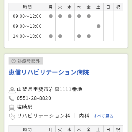
時間
月
火
水
木
金
土
日
祝
09:00～12:00
●
●
●
●
●
－
－
－
09:00～13:00
－
－
－
－
－
●
－
－
14:00～18:00
●
●
－
●
●
－
－
－
診療時間外
恵信リハビリテーション病院
山梨県甲斐市岩森1111番地
0551-28-8820
塩崎駅
リハビリテーション科
内科
すべて見る
時間
月
火
水
木
金
土
日
祝