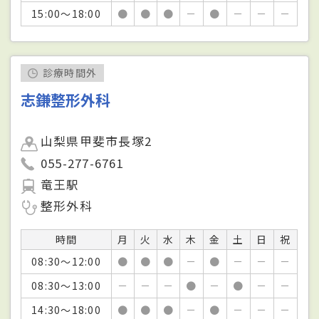
15:00～18:00
●
●
●
－
●
－
－
－
診療時間外
志鎌整形外科
山梨県甲斐市長塚2
055-277-6761
竜王駅
整形外科
時間
月
火
水
木
金
土
日
祝
08:30～12:00
●
●
●
－
●
－
－
－
08:30～13:00
－
－
－
●
－
●
－
－
14:30～18:00
●
●
●
－
●
－
－
－