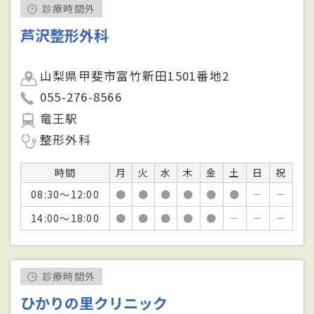
診療時間外
芦沢整形外科
山梨県甲斐市富竹新田1501番地2
055-276-8566
竜王駅
整形外科
時間
月
火
水
木
金
土
日
祝
08:30～12:00
●
●
●
●
●
●
－
－
14:00～18:00
●
●
●
●
●
－
－
－
診療時間外
ひかりの里クリニック