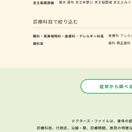
橋本
調布
京王多摩川
京王稲田堤
京王よみう
京王相模原線
診療科目で絞り込む
皮膚科
アレル
眼科・耳鼻咽喉科・皮膚科・アレルギー科系
歯科
矯正歯科
歯科系
症状から調べ
ドクターズ・ファイルは、身体の
診療科目、行政区、沿線・駅、診療時間、医院の特徴