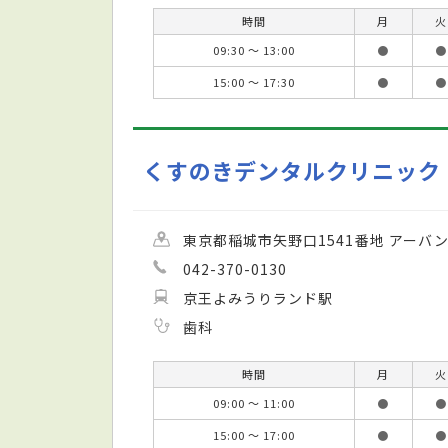
時間
月
火
09:30 ～ 13:00
●
●
15:00 ～ 17:30
●
●
くすのきデンタルクリニック
東京都稲城市矢野口1541番地 アーバン
042-370-0130
京王よみうりランド駅
歯科
時間
月
火
09:00 ～ 11:00
●
●
15:00 ～ 17:00
●
●