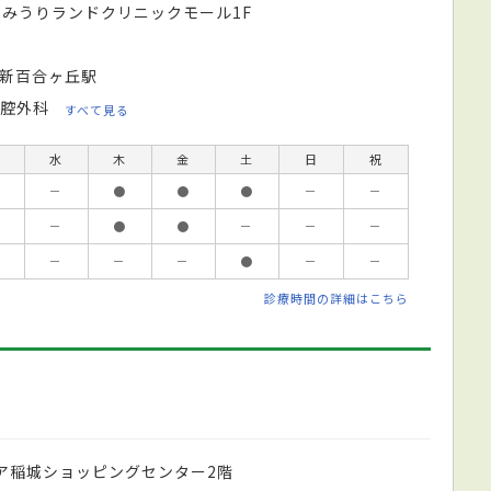
よみうりランドクリニックモール1F
 新百合ヶ丘駅
腔外科
すべて見る
水
木
金
土
日
祝
－
●
●
●
－
－
－
●
●
－
－
－
－
－
－
●
－
－
診療時間の詳細はこちら
リア稲城ショッピングセンター2階