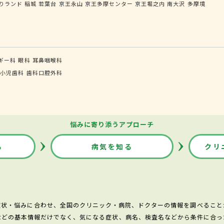
りランド
稲城
若葉台
京王永山
京王多摩センター
京王堀之内
南大沢
多摩境
ギー科
眼科
耳鼻咽喉科
小児歯科
歯科口腔外科
悩みに寄り添うアプローチ
る
病気を知る
クリ
症状・悩みに合わせ、全国のクリニック・病院、ドクターの情報を調べること
などの基本情報だけでなく、気になる症状、病名、検査名などから条件に合っ