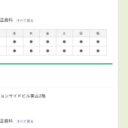
正歯科
すべて見る
水
木
金
土
日
祝
●
●
●
●
●
●
●
●
●
●
●
●
ションサイドビル栗山2階
正歯科
すべて見る