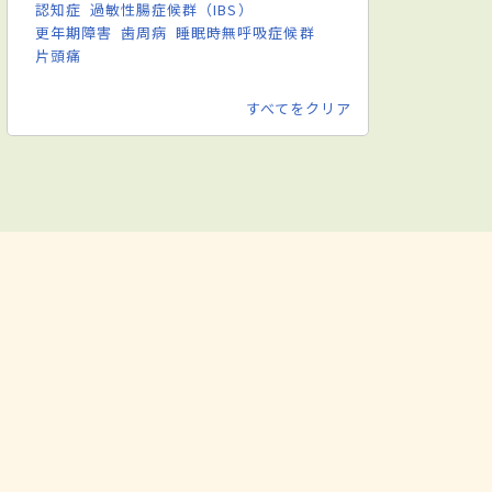
認知症
過敏性腸症候群（IBS）
更年期障害
歯周病
睡眠時無呼吸症候群
片頭痛
すべてをクリア