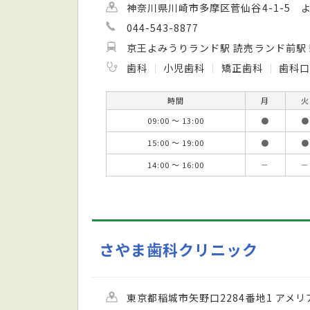
神奈川県川崎市多摩区菅仙谷4-1-5 
044-543-8877
京王よみうりランド駅 読売ランド前駅
歯科
小児歯科
矯正歯科
歯科口
時間
月
火
09:00 ～ 13:00
●
●
15:00 ～ 19:00
●
●
14:00 ～ 16:00
－
－
さやま歯科クリニック
東京都稲城市矢野口2284番地1 アメ