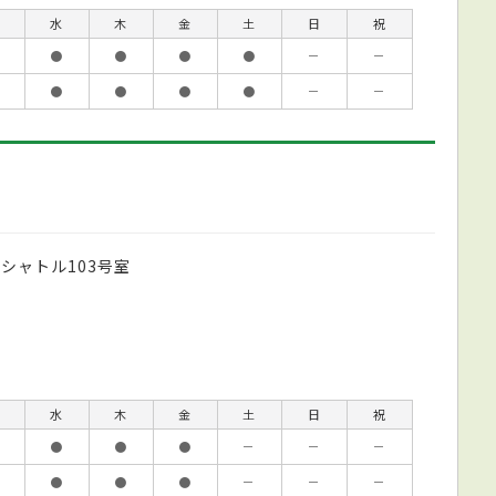
水
木
金
土
日
祝
●
●
●
●
－
－
●
●
●
●
－
－
シャトル103号室
水
木
金
土
日
祝
●
●
●
－
－
－
●
●
●
－
－
－