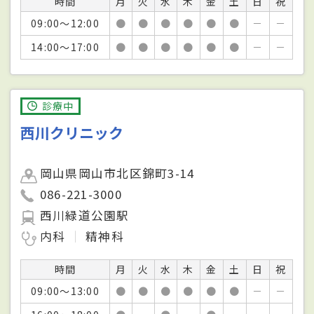
時間
月
火
水
木
金
土
日
祝
09:00～12:00
●
●
●
●
●
●
－
－
14:00～17:00
●
●
●
●
●
●
－
－
診療中
西川クリニック
岡山県岡山市北区錦町3-14
086-221-3000
西川緑道公園駅
内科
精神科
時間
月
火
水
木
金
土
日
祝
09:00～13:00
●
●
●
●
●
●
－
－