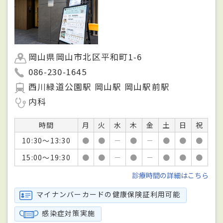
岡山県岡山市北区平和町1-6
086-230-1645
西川緑道公園駅 岡山駅 岡山駅前駅
内科
時間
月
火
水
木
金
土
日
祝
10:30～13:30
●
●
－
●
－
●
●
●
15:00～19:30
●
●
－
●
－
●
●
●
診療時間の詳細はこちら
マイナンバーカードの健康保険証利用可能
感染症対策実施