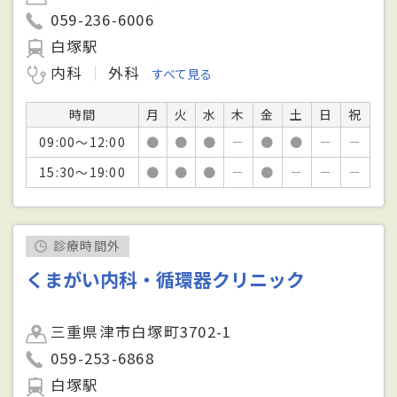
059-236-6006
白塚駅
内科
外科
すべて見る
時間
月
火
水
木
金
土
日
祝
09:00～12:00
●
●
●
－
●
●
－
－
15:30～19:00
●
●
●
－
●
－
－
－
診療時間外
くまがい内科・循環器クリニック
三重県津市白塚町3702-1
059-253-6868
白塚駅