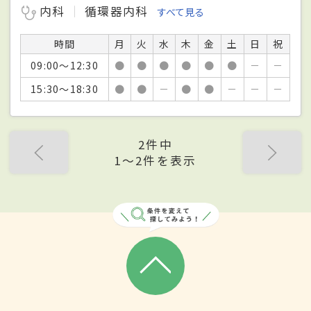
内科
循環器内科
すべて見る
時間
月
火
水
木
金
土
日
祝
09:00～12:30
●
●
●
●
●
●
－
－
15:30～18:30
●
●
－
●
●
－
－
－
2件中
1〜2件を表示