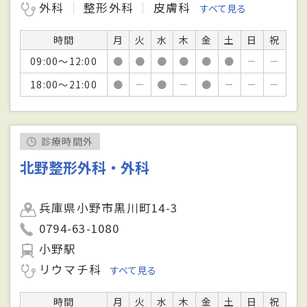
外科
整形外科
皮膚科
すべて見る
時間
月
火
水
木
金
土
日
祝
09:00～12:00
●
●
●
●
●
●
－
－
18:00～21:00
●
－
●
－
●
－
－
－
診療時間外
北野整形外科・外科
兵庫県小野市黒川町14-3
0794-63-1080
小野駅
リウマチ科
すべて見る
時間
月
火
水
木
金
土
日
祝