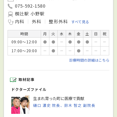
075-592-1580
椥辻駅 小野駅
内科
外科
整形外科
すべて見る
時間
月
火
水
木
金
土
日
祝
09:00～12:00
●
●
－
●
●
●
－
－
17:00～20:00
－
●
－
－
●
－
－
－
診療時間の詳細はこちら
取材記事
ドクターズファイル
生まれ育った町に医療で貢献
樋口 濃史 院長、鈴木 智之 副院長