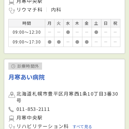
月寒中央駅
リウマチ科
内科
時間
月
火
水
木
金
土
日
祝
09:00～12:30
－
－
●
－
－
●
－
－
09:00～17:30
●
●
－
●
●
－
－
－
診療時間外
月寒あい病院
北海道札幌市豊平区月寒西1条10丁目3番30
号
011-853-2111
月寒中央駅
リハビリテーション科
すべて見る