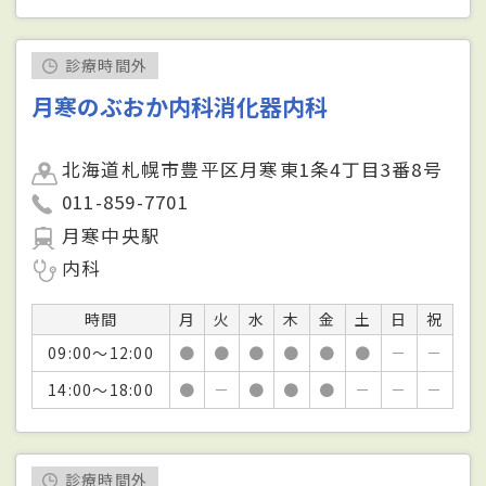
診療時間外
月寒のぶおか内科消化器内科
北海道札幌市豊平区月寒東1条4丁目3番8号
011-859-7701
月寒中央駅
内科
時間
月
火
水
木
金
土
日
祝
09:00～12:00
●
●
●
●
●
●
－
－
14:00～18:00
●
－
●
●
●
－
－
－
診療時間外