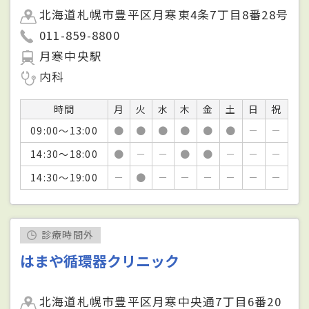
北海道札幌市豊平区月寒東4条7丁目8番28号
011-859-8800
月寒中央駅
内科
時間
月
火
水
木
金
土
日
祝
09:00～13:00
●
●
●
●
●
●
－
－
14:30～18:00
●
－
－
●
●
－
－
－
14:30～19:00
－
●
－
－
－
－
－
－
診療時間外
はまや循環器クリニック
北海道札幌市豊平区月寒中央通7丁目6番20