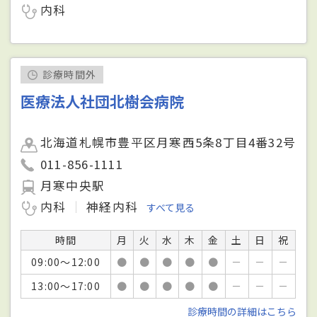
内科
診療時間外
医療法人社団北樹会病院
北海道札幌市豊平区月寒西5条8丁目4番32号
011-856-1111
月寒中央駅
内科
神経内科
すべて見る
時間
月
火
水
木
金
土
日
祝
09:00～12:00
●
●
●
●
●
－
－
－
13:00～17:00
●
●
●
●
●
－
－
－
診療時間の詳細はこちら