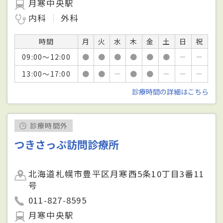
月寒中央駅
内科
外科
時間
月
火
水
木
金
土
日
祝
09:00～12:00
●
●
●
●
●
●
－
－
13:00～17:00
●
●
－
●
●
－
－
－
診療時間の詳細はこちら
診療時間外
つきさっぷ訪問診療所
北海道札幌市豊平区月寒西5条10丁目3番11
号
011-827-8595
月寒中央駅