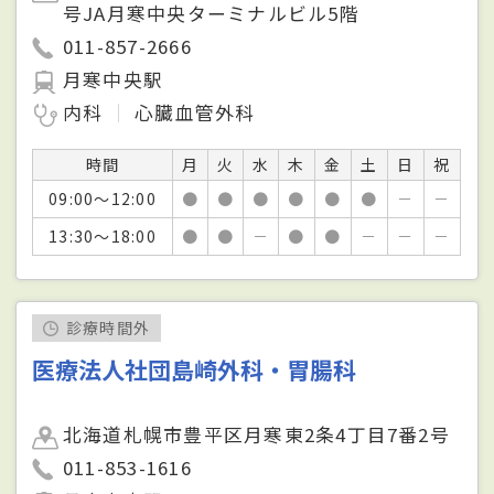
号JA月寒中央ターミナルビル5階
011-857-2666
月寒中央駅
内科
心臓血管外科
時間
月
火
水
木
金
土
日
祝
09:00～12:00
●
●
●
●
●
●
－
－
13:30～18:00
●
●
－
●
●
－
－
－
診療時間外
医療法人社団島崎外科・胃腸科
北海道札幌市豊平区月寒東2条4丁目7番2号
011-853-1616