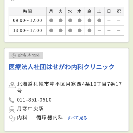
時間
月
火
水
木
金
土
日
祝
09:00～12:00
●
●
●
●
●
●
－
－
13:00～17:00
●
●
●
●
●
－
－
－
診療時間外
医療法人社団はせがわ内科クリニック
北海道札幌市豊平区月寒西4条10丁目7番17
号
011-851-0610
月寒中央駅
内科
循環器内科
すべて見る