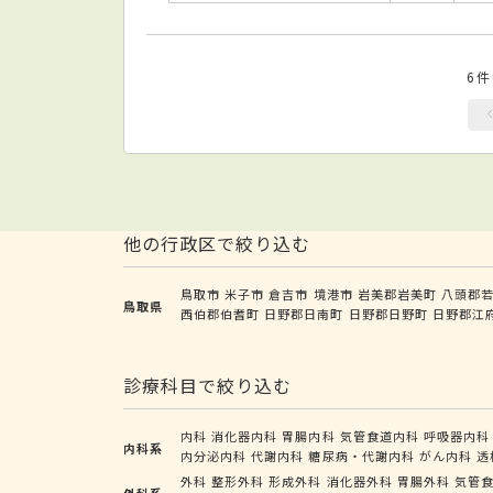
6
他の行政区で絞り込む
鳥取市
米子市
倉吉市
境港市
岩美郡岩美町
八頭郡
鳥取県
西伯郡伯耆町
日野郡日南町
日野郡日野町
日野郡江
診療科目で絞り込む
内科
消化器内科
胃腸内科
気管食道内科
呼吸器内科
内科系
内分泌内科
代謝内科
糖尿病・代謝内科
がん内科
透
外科
整形外科
形成外科
消化器外科
胃腸外科
気管
外科系