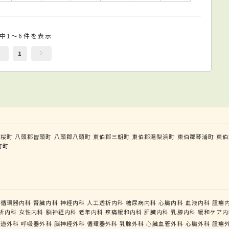
件中1～6件を表示
1
若桜町
八頭郡智頭町
八頭郡八頭町
東伯郡三朝町
東伯郡湯梨浜町
東伯郡琴浦町
東伯
府町
循環器内科
腎臓内科
神経内科
人工透析内科
糖尿病内科
心臓内科
血液内科
腫瘍
析内科
女性内科
脳神経内科
老年内科
疼痛緩和内科
肝臓内科
乳腺内科
緩和ケア内
食道外科
呼吸器外科
脳神経外科
循環器外科
乳腺外科
心臓血管外科
心臓外科
腫瘍