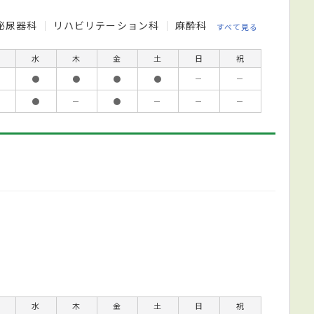
泌尿器科
リハビリテーション科
麻酔科
すべて見る
水
木
金
土
日
祝
●
●
●
●
－
－
●
－
●
－
－
－
水
木
金
土
日
祝