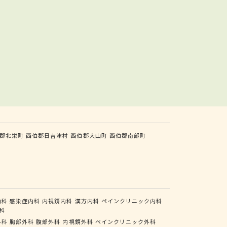
郡北栄町
西伯郡日吉津村
西伯郡大山町
西伯郡南部町
内科
感染症内科
内視鏡内科
漢方内科
ペインクリニック内科
科
外科
胸部外科
腹部外科
内視鏡外科
ペインクリニック外科