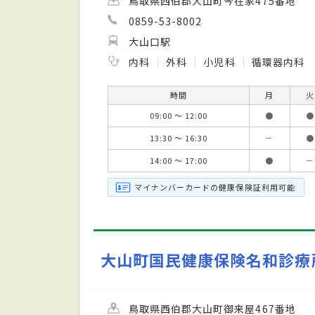
鳥取県西伯郡大山町今在家475番地
0859-53-8002
大山口駅
内科
外科
小児科
循環器内科
時間
月
火
09:00 ～ 12:00
●
●
13:30 ～ 16:30
－
●
14:00 ～ 17:00
●
－
マイナンバーカードの健康保険証利用可能
大山町国民健康保険名和診療
鳥取県西伯郡大山町御来屋467番地