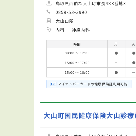
鳥取県西伯郡大山町末長483番地3
0859-53-3990
大山口駅
内科
神経内科
時間
月
火
09:00 ～ 12:00
●
●
15:00 ～ 17:00
－
●
15:00 ～ 18:00
●
－
マイナンバーカードの健康保険証利用可能
大山町国民健康保険大山診療