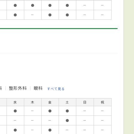
●
●
●
●
－
－
●
－
●
●
－
－
科
整形外科
眼科
すべて見る
水
木
金
土
日
祝
●
－
●
●
－
－
－
－
－
●
－
－
●
－
●
－
－
－