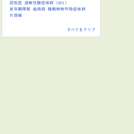
認知症
過敏性腸症候群（IBS）
更年期障害
歯周病
睡眠時無呼吸症候群
片頭痛
すべてをクリア