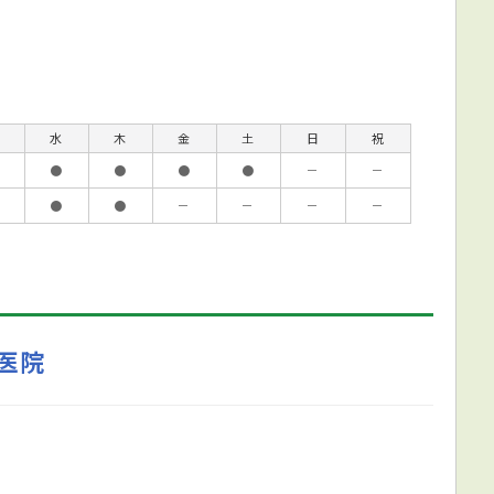
水
木
金
土
日
祝
●
●
●
●
－
－
●
●
－
－
－
－
医院