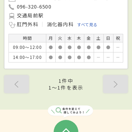
096-320-6500
交通局前駅
肛門外科
消化器内科
すべて見る
時間
月
火
水
木
金
土
日
祝
09:00～12:00
●
●
●
●
●
●
●
－
14:00～17:00
●
●
●
●
●
－
－
－
1件中
1〜1件を表示