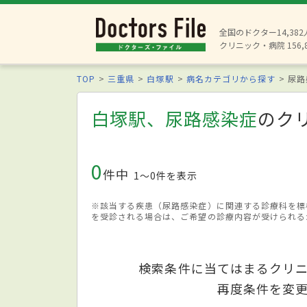
全国のドクター14,38
クリニック・病院 156,
TOP
三重県
白塚駅
病名カテゴリから探す
尿路
白塚駅、尿路感染症
のク
0
件中
1〜0件を表示
※該当する疾患（尿路感染症）に関連する診療科を標
を受診される場合は、ご希望の診療内容が受けられる
検索条件に当てはまるクリ
再度条件を変