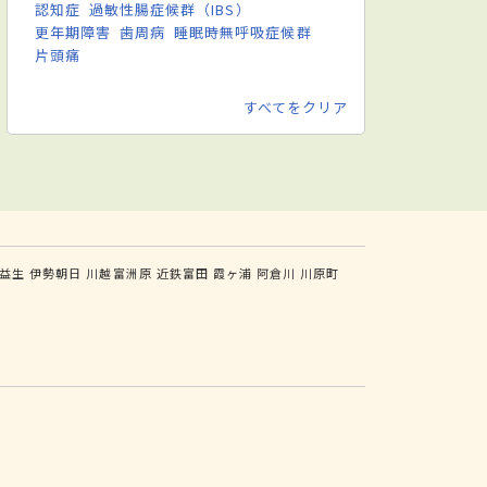
認知症
過敏性腸症候群（IBS）
更年期障害
歯周病
睡眠時無呼吸症候群
片頭痛
すべてをクリア
益生
伊勢朝日
川越富洲原
近鉄富田
霞ヶ浦
阿倉川
川原町