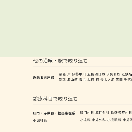
他の沿線・駅で絞り込む
桑名
津
伊勢中川
近鉄四日市
伊勢若松
近鉄
近鉄名古屋線
新正
海山道
塩浜
北楠
楠
長太ノ浦
箕田
千代
診療科目で絞り込む
肛門内科
肛門外科
性感染症内
肛門・泌尿器・性感染症系
小児科
小児外科
小児眼科
小児
小児科系