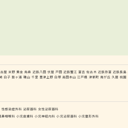
名古屋
米野
黄金
烏森
近鉄八田
伏屋
戸田
近鉄蟹江
富吉
佐古木
近鉄弥富
近鉄長島
崎
白子
鼓ヶ浦
磯山
千里
豊津上野
白塚
高田本山
江戸橋
津新町
南が丘
久居
桃園
科
性感染症外科
泌尿器科
女性泌尿器科
耳鼻咽喉科
小児皮膚科
小児神経内科
小児泌尿器科
小児整形外科